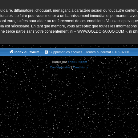
r
lgaire, diffamatoire, choquant, menaçant, à caractère sexuel ou tout autre contenu 
es. Le faire peut vous mener à un bannissement immédiat et permanent, avec une 
s sont enregistrées pour aider au renforcement de ces conditions. Vous accept
cela est nécessaire. En tant que membre, vous acceptez que toutes les informations
 à une tierce partie sans votre consentement, ni « WWW.GOLDORAKGO.COM », ni p
Index du forum
Supprimer les cookies
Heures au format
UTC+02:00
Traduit par
phpBB-fr.com
Confidentialité
|
Conditions