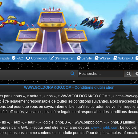
rapide
FAQ
Connexion
S’enregistrer
Le Site
Wikirak
Wikirak-U
Rec
R
e
WWW.GOLDORAKGO.COM - Conditions d’utilisation
c
h
ar « nous », « notre », « nos », « WWW.GOLDORAKGO.COM », « https://www.gold
s d’être légalement responsable de toutes les conditions suivantes, alors n’acc
e
ns tout pour que vous en soyez informé, bien qu’il soit prudent de vérifier réguliè
r
ffectués, vous acceptez d’être légalement responsable des conditions découlan
c
ls », « eux », « leur », « logiciel phpBB », « www.phpbb.com », « phpBB Limited »,
h
-après par « GPL ») et qui peut être téléchargé depuis
www.phpbb.com
. Le logicie
acceptons pas comme contenu ou conduite permis. Pour de plus amples informations
e