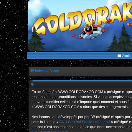
WWW.GOLDORAKGO.COM
le site de la Lune Rouge
Accès 
Index du forum
En accédant à « WWW.GOLDORAKGO.COM » (désigné ci-après p
responsable des conditions suivantes. Si vous n’acceptez pa
pouvons modifier celles-ci à n’importe quel moment et nous fero
« WWW.GOLDORAKGO.COM » alors que des changements ont été e
Nos forums sont développés par phpBB (désigné ci-après par « i
sous la licence «
GNU General Public License v2
» (désigné ci
Limited n’est pas responsable de ce que nous acceptons ou n’