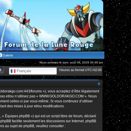
Galerie
Nous sommes le sam. août 08, 2026 00:46 am
hercher
Recherche avancée
Heures au format
UTC+02:00
Français
orakgo.com:443/forums »), vous acceptez d’être légalement
édez pas et/ou n’utilisez pas « WWW.GOLDORAKGO.COM ». Nous
rement celles-ci par vous-même. Si vous continuez d’utiliser
t des mises à jour et/ou modifications.
 « Équipes phpBB ») qui est un script libre de forum, déclaré
l phpBB facilite seulement les discussions sur Internet. phpBB
 au sujet de phpBB, veuillez consulter :