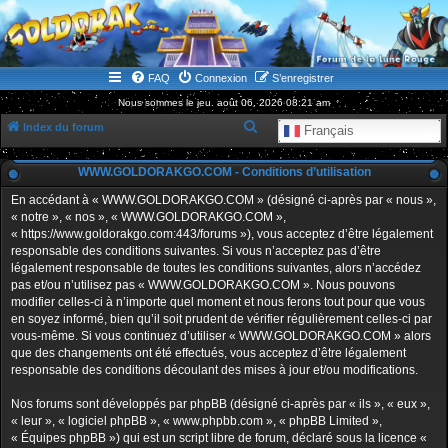
WWW.GOLDORAKGO.COM
le site de la Lune Rouge
FAQ
Connexion
S’enregistrer
Nous sommes le jeu. août 06, 2026 08:21 am
R
Index du forum
Français
e
WWW.GOLDORAKGO.COM - Conditions d’utilisation
c
h
En accédant à « WWW.GOLDORAKGO.COM » (désigné ci-après par « nous »,
« notre », « nos », « WWW.GOLDORAKGO.COM »,
e
« https://www.goldorakgo.com:443/forums »), vous acceptez d’être légalement
r
responsable des conditions suivantes. Si vous n’acceptez pas d’être
légalement responsable de toutes les conditions suivantes, alors n’accédez
c
pas et/ou n’utilisez pas « WWW.GOLDORAKGO.COM ». Nous pouvons
h
modifier celles-ci à n’importe quel moment et nous ferons tout pour que vous
en soyez informé, bien qu’il soit prudent de vérifier régulièrement celles-ci par
e
vous-même. Si vous continuez d’utiliser « WWW.GOLDORAKGO.COM » alors
r
que des changements ont été effectués, vous acceptez d’être légalement
responsable des conditions découlant des mises à jour et/ou modifications.
Nos forums sont développés par phpBB (désigné ci-après par « ils », « eux »,
« leur », « logiciel phpBB », « www.phpbb.com », « phpBB Limited »,
« Équipes phpBB ») qui est un script libre de forum, déclaré sous la licence «