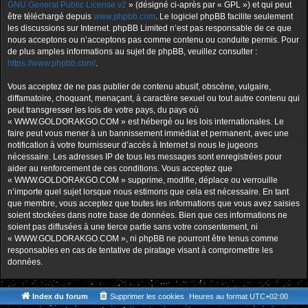
GNU General Public License v2
» (désigné ci-après par « GPL ») et qui peut
être téléchargé depuis
www.phpbb.com
. Le logiciel phpBB facilite seulement
les discussions sur Internet. phpBB Limited n’est pas responsable de ce que
nous acceptons ou n’acceptons pas comme contenu ou conduite permis. Pour
de plus amples informations au sujet de phpBB, veuillez consulter :
https://www.phpbb.com/
.
Vous acceptez de ne pas publier de contenu abusif, obscène, vulgaire,
diffamatoire, choquant, menaçant, à caractère sexuel ou tout autre contenu qui
peut transgresser les lois de votre pays, du pays où
« WWW.GOLDORAKGO.COM » est hébergé ou les lois internationales. Le
faire peut vous mener à un bannissement immédiat et permanent, avec une
notification à votre fournisseur d’accès à Internet si nous le jugeons
nécessaire. Les adresses IP de tous les messages sont enregistrées pour
aider au renforcement de ces conditions. Vous acceptez que
« WWW.GOLDORAKGO.COM » supprime, modifie, déplace ou verrouille
n’importe quel sujet lorsque nous estimons que cela est nécessaire. En tant
que membre, vous acceptez que toutes les informations que vous avez saisies
soient stockées dans notre base de données. Bien que ces informations ne
soient pas diffusées à une tierce partie sans votre consentement, ni
« WWW.GOLDORAKGO.COM », ni phpBB ne pourront être tenus comme
responsables en cas de tentative de piratage visant à compromettre les
données.
Index du forum
Supprimer les cookies
Heures au format
UTC+02:00