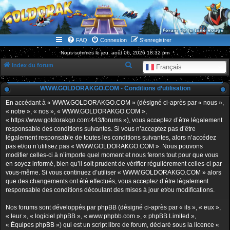
WWW.GOLDORAKGO.COM
le site de la Lune Rouge
FAQ
Connexion
S’enregistrer
Nous sommes le jeu. août 06, 2026 18:32 pm
R
Index du forum
Français
e
WWW.GOLDORAKGO.COM - Conditions d’utilisation
c
h
En accédant à « WWW.GOLDORAKGO.COM » (désigné ci-après par « nous »,
« notre », « nos », « WWW.GOLDORAKGO.COM »,
e
« https://www.goldorakgo.com:443/forums »), vous acceptez d’être légalement
r
responsable des conditions suivantes. Si vous n’acceptez pas d’être
légalement responsable de toutes les conditions suivantes, alors n’accédez
c
pas et/ou n’utilisez pas « WWW.GOLDORAKGO.COM ». Nous pouvons
h
modifier celles-ci à n’importe quel moment et nous ferons tout pour que vous
en soyez informé, bien qu’il soit prudent de vérifier régulièrement celles-ci par
e
vous-même. Si vous continuez d’utiliser « WWW.GOLDORAKGO.COM » alors
r
que des changements ont été effectués, vous acceptez d’être légalement
responsable des conditions découlant des mises à jour et/ou modifications.
Nos forums sont développés par phpBB (désigné ci-après par « ils », « eux »,
« leur », « logiciel phpBB », « www.phpbb.com », « phpBB Limited »,
« Équipes phpBB ») qui est un script libre de forum, déclaré sous la licence «