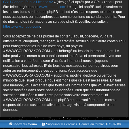
GNU General Public License v2
» (désigné ci-après par « GPL ») et qui peut
être téléchargé depuis
www.phpbb.com
. Le logiciel phpBB facilite seulement
les discussions sur Internet. phpBB Limited n’est pas responsable de ce que
nous acceptons ou n’acceptons pas comme contenu ou conduite permis. Pour
de plus amples informations au sujet de phpBB, veuillez consulter :
https://www.phpbb.com/
.
Vous acceptez de ne pas publier de contenu abusif, obscène, vulgaire,
diffamatoire, choquant, menaçant, à caractère sexuel ou tout autre contenu qui
peut transgresser les lois de votre pays, du pays où
« WWW.GOLDORAKGO.COM » est hébergé ou les lois internationales. Le
faire peut vous mener à un bannissement immédiat et permanent, avec une
notification à votre fournisseur d’accès à Internet si nous le jugeons
nécessaire. Les adresses IP de tous les messages sont enregistrées pour
aider au renforcement de ces conditions. Vous acceptez que
« WWW.GOLDORAKGO.COM » supprime, modifie, déplace ou verrouille
n’importe quel sujet lorsque nous estimons que cela est nécessaire. En tant
que membre, vous acceptez que toutes les informations que vous avez saisies
soient stockées dans notre base de données. Bien que ces informations ne
soient pas diffusées à une tierce partie sans votre consentement, ni
« WWW.GOLDORAKGO.COM », ni phpBB ne pourront être tenus comme
responsables en cas de tentative de piratage visant à compromettre les
données.
Index du forum
Supprimer les cookies
Heures au format
UTC+02:00