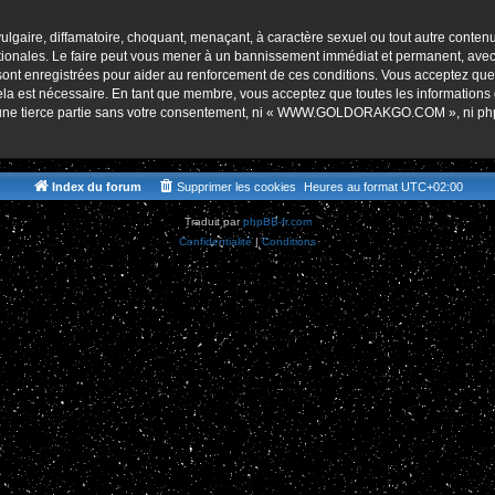
r
lgaire, diffamatoire, choquant, menaçant, à caractère sexuel ou tout autre contenu 
es. Le faire peut vous mener à un bannissement immédiat et permanent, avec une 
s sont enregistrées pour aider au renforcement de ces conditions. Vous accept
cela est nécessaire. En tant que membre, vous acceptez que toutes les informations
 à une tierce partie sans votre consentement, ni « WWW.GOLDORAKGO.COM », ni p
Index du forum
Supprimer les cookies
Heures au format
UTC+02:00
Traduit par
phpBB-fr.com
Confidentialité
|
Conditions