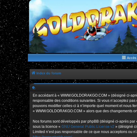
WWW.GOLDORAKGO.COM
le site de la Lune Rouge
Accès 
Index du forum
En accédant à « WWW.GOLDORAKGO.COM » (désigné ci-après p
responsable des conditions suivantes. Si vous n’acceptez pa
pouvons modifier celles-ci à n’importe quel moment et nous fero
« WWW.GOLDORAKGO.COM » alors que des changements ont été e
Nos forums sont développés par phpBB (désigné ci-après par « i
sous la licence «
GNU General Public License v2
» (désigné ci
Limited n’est pas responsable de ce que nous acceptons ou n’