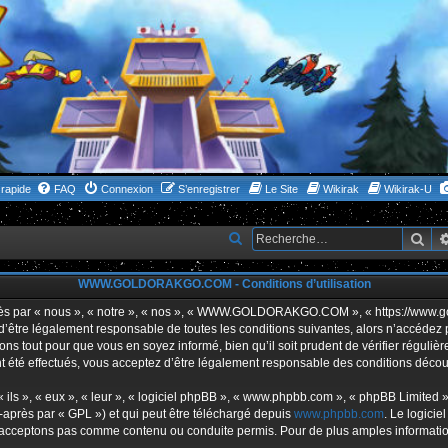
rapide
FAQ
Connexion
S’enregistrer
Le Site
Wikirak
Wikirak-U
Rec
R
e
WWW.GOLDORAKGO.COM - Conditions d’utilisation
c
h
ar « nous », « notre », « nos », « WWW.GOLDORAKGO.COM », « https://www.gold
s d’être légalement responsable de toutes les conditions suivantes, alors n’acc
e
ns tout pour que vous en soyez informé, bien qu’il soit prudent de vérifier réguliè
r
ffectués, vous acceptez d’être légalement responsable des conditions découlan
c
ls », « eux », « leur », « logiciel phpBB », « www.phpbb.com », « phpBB Limited »,
h
-après par « GPL ») et qui peut être téléchargé depuis
www.phpbb.com
. Le logicie
acceptons pas comme contenu ou conduite permis. Pour de plus amples informations
e