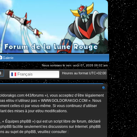
Galerie
Nous sommes le ven. août 07, 2026 06:02 am
hercher
Recherche avancée
Heures au format
UTC+02:00
Français
orakgo.com:443/forums »), vous acceptez d’être légalement
édez pas et/ou n’utilisez pas « WWW.GOLDORAKGO.COM ». Nous
rement celles-ci par vous-même. Si vous continuez d’utiliser
t des mises à jour et/ou modifications.
 « Équipes phpBB ») qui est un script libre de forum, déclaré
l phpBB facilite seulement les discussions sur Internet. phpBB
 au sujet de phpBB, veuillez consulter :