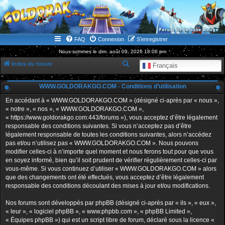
WWW.GOLDORAKGO.COM
le site de la Lune Rouge
FAQ
Connexion
S’enregistrer
Nous sommes le dim. août 09, 2026 18:06 pm
R
Index du forum
Français
e
WWW.GOLDORAKGO.COM - Conditions d’utilisation
c
h
En accédant à « WWW.GOLDORAKGO.COM » (désigné ci-après par « nous »,
« notre », « nos », « WWW.GOLDORAKGO.COM »,
e
« https://www.goldorakgo.com:443/forums »), vous acceptez d’être légalement
r
responsable des conditions suivantes. Si vous n’acceptez pas d’être
légalement responsable de toutes les conditions suivantes, alors n’accédez
c
pas et/ou n’utilisez pas « WWW.GOLDORAKGO.COM ». Nous pouvons
h
modifier celles-ci à n’importe quel moment et nous ferons tout pour que vous
en soyez informé, bien qu’il soit prudent de vérifier régulièrement celles-ci par
e
vous-même. Si vous continuez d’utiliser « WWW.GOLDORAKGO.COM » alors
r
que des changements ont été effectués, vous acceptez d’être légalement
responsable des conditions découlant des mises à jour et/ou modifications.
Nos forums sont développés par phpBB (désigné ci-après par « ils », « eux »,
« leur », « logiciel phpBB », « www.phpbb.com », « phpBB Limited »,
« Équipes phpBB ») qui est un script libre de forum, déclaré sous la licence «