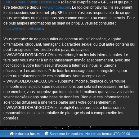
GNU General Public License v2
» (désigné ci-après par « GPL ») et qui peut
être téléchargé depuis
www.phpbb.com
. Le logiciel phpBB facilite seulement
les discussions sur Internet. phpBB Limited n’est pas responsable de ce que
nous acceptons ou n’acceptons pas comme contenu ou conduite permis. Pour
de plus amples informations au sujet de phpBB, veuillez consulter :
https://www.phpbb.com/
.
Vous acceptez de ne pas publier de contenu abusif, obscène, vulgaire,
diffamatoire, choquant, menaçant, à caractère sexuel ou tout autre contenu qui
peut transgresser les lois de votre pays, du pays où
« WWW.GOLDORAKGO.COM » est hébergé ou les lois internationales. Le
faire peut vous mener à un bannissement immédiat et permanent, avec une
notification à votre fournisseur d’accès à Internet si nous le jugeons
nécessaire. Les adresses IP de tous les messages sont enregistrées pour
aider au renforcement de ces conditions. Vous acceptez que
« WWW.GOLDORAKGO.COM » supprime, modifie, déplace ou verrouille
n’importe quel sujet lorsque nous estimons que cela est nécessaire. En tant
que membre, vous acceptez que toutes les informations que vous avez saisies
soient stockées dans notre base de données. Bien que ces informations ne
soient pas diffusées à une tierce partie sans votre consentement, ni
« WWW.GOLDORAKGO.COM », ni phpBB ne pourront être tenus comme
responsables en cas de tentative de piratage visant à compromettre les
données.
Index du forum
Supprimer les cookies
Heures au format
UTC+02:00