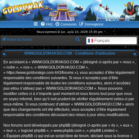
WWW.GOLDORAKGO.COM
le site de la Lune Rouge
FAQ
Connexion
S’enregistrer
Nous sommes le lun. août 10, 2026 15:35 pm
R
Index du forum
Français
e
WWW.GOLDORAKGO.COM - Conditions d’utilisation
c
h
En accédant à « WWW.GOLDORAKGO.COM » (désigné ci-après par « nous »,
« notre », « nos », « WWW.GOLDORAKGO.COM »,
e
« https://www.goldorakgo.com:443/forums »), vous acceptez d’être légalement
r
responsable des conditions suivantes. Si vous n’acceptez pas d’être
légalement responsable de toutes les conditions suivantes, alors n’accédez
c
pas et/ou n’utilisez pas « WWW.GOLDORAKGO.COM ». Nous pouvons
h
modifier celles-ci à n’importe quel moment et nous ferons tout pour que vous
en soyez informé, bien qu’il soit prudent de vérifier régulièrement celles-ci par
e
vous-même. Si vous continuez d’utiliser « WWW.GOLDORAKGO.COM » alors
r
que des changements ont été effectués, vous acceptez d’être légalement
responsable des conditions découlant des mises à jour et/ou modifications.
Nos forums sont développés par phpBB (désigné ci-après par « ils », « eux »,
« leur », « logiciel phpBB », « www.phpbb.com », « phpBB Limited »,
« Équipes phpBB ») qui est un script libre de forum, déclaré sous la licence «