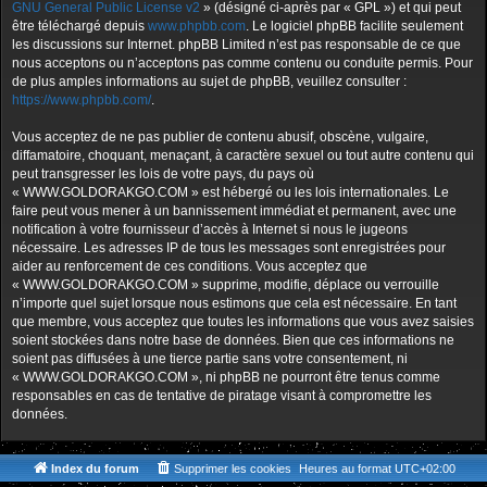
GNU General Public License v2
» (désigné ci-après par « GPL ») et qui peut
être téléchargé depuis
www.phpbb.com
. Le logiciel phpBB facilite seulement
les discussions sur Internet. phpBB Limited n’est pas responsable de ce que
nous acceptons ou n’acceptons pas comme contenu ou conduite permis. Pour
de plus amples informations au sujet de phpBB, veuillez consulter :
https://www.phpbb.com/
.
Vous acceptez de ne pas publier de contenu abusif, obscène, vulgaire,
diffamatoire, choquant, menaçant, à caractère sexuel ou tout autre contenu qui
peut transgresser les lois de votre pays, du pays où
« WWW.GOLDORAKGO.COM » est hébergé ou les lois internationales. Le
faire peut vous mener à un bannissement immédiat et permanent, avec une
notification à votre fournisseur d’accès à Internet si nous le jugeons
nécessaire. Les adresses IP de tous les messages sont enregistrées pour
aider au renforcement de ces conditions. Vous acceptez que
« WWW.GOLDORAKGO.COM » supprime, modifie, déplace ou verrouille
n’importe quel sujet lorsque nous estimons que cela est nécessaire. En tant
que membre, vous acceptez que toutes les informations que vous avez saisies
soient stockées dans notre base de données. Bien que ces informations ne
soient pas diffusées à une tierce partie sans votre consentement, ni
« WWW.GOLDORAKGO.COM », ni phpBB ne pourront être tenus comme
responsables en cas de tentative de piratage visant à compromettre les
données.
Index du forum
Supprimer les cookies
Heures au format
UTC+02:00