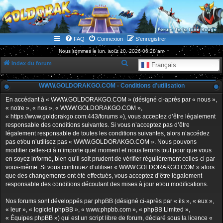
WWW.GOLDORAKGO.COM
le site de la Lune Rouge
FAQ
Connexion
S’enregistrer
Nous sommes le lun. août 10, 2026 06:28 am
R
Index du forum
Français
e
WWW.GOLDORAKGO.COM - Conditions d’utilisation
c
h
En accédant à « WWW.GOLDORAKGO.COM » (désigné ci-après par « nous »,
« notre », « nos », « WWW.GOLDORAKGO.COM »,
e
« https://www.goldorakgo.com:443/forums »), vous acceptez d’être légalement
r
responsable des conditions suivantes. Si vous n’acceptez pas d’être
légalement responsable de toutes les conditions suivantes, alors n’accédez
c
pas et/ou n’utilisez pas « WWW.GOLDORAKGO.COM ». Nous pouvons
h
modifier celles-ci à n’importe quel moment et nous ferons tout pour que vous
en soyez informé, bien qu’il soit prudent de vérifier régulièrement celles-ci par
e
vous-même. Si vous continuez d’utiliser « WWW.GOLDORAKGO.COM » alors
r
que des changements ont été effectués, vous acceptez d’être légalement
responsable des conditions découlant des mises à jour et/ou modifications.
Nos forums sont développés par phpBB (désigné ci-après par « ils », « eux »,
« leur », « logiciel phpBB », « www.phpbb.com », « phpBB Limited »,
« Équipes phpBB ») qui est un script libre de forum, déclaré sous la licence «