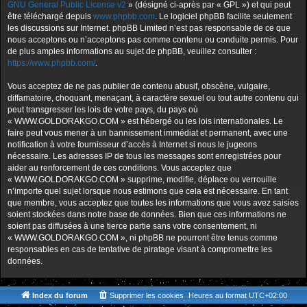
GNU General Public License v2
» (désigné ci-après par « GPL ») et qui peut
être téléchargé depuis
www.phpbb.com
. Le logiciel phpBB facilite seulement
les discussions sur Internet. phpBB Limited n’est pas responsable de ce que
nous acceptons ou n’acceptons pas comme contenu ou conduite permis. Pour
de plus amples informations au sujet de phpBB, veuillez consulter :
https://www.phpbb.com/
.
Vous acceptez de ne pas publier de contenu abusif, obscène, vulgaire,
diffamatoire, choquant, menaçant, à caractère sexuel ou tout autre contenu qui
peut transgresser les lois de votre pays, du pays où
« WWW.GOLDORAKGO.COM » est hébergé ou les lois internationales. Le
faire peut vous mener à un bannissement immédiat et permanent, avec une
notification à votre fournisseur d’accès à Internet si nous le jugeons
nécessaire. Les adresses IP de tous les messages sont enregistrées pour
aider au renforcement de ces conditions. Vous acceptez que
« WWW.GOLDORAKGO.COM » supprime, modifie, déplace ou verrouille
n’importe quel sujet lorsque nous estimons que cela est nécessaire. En tant
que membre, vous acceptez que toutes les informations que vous avez saisies
soient stockées dans notre base de données. Bien que ces informations ne
soient pas diffusées à une tierce partie sans votre consentement, ni
« WWW.GOLDORAKGO.COM », ni phpBB ne pourront être tenus comme
responsables en cas de tentative de piratage visant à compromettre les
données.
Index du forum
Supprimer les cookies
Heures au format
UTC+02:00