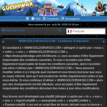
WWW.GOLDORAKGO.COM
le site de la Lune Rouge
FAQ
Connexion
S’enregistrer
Nous sommes le jeu. août 06, 2026 14:26 pm
R
Index du forum
Français
e
WWW.GOLDORAKGO.COM - Conditions d’utilisation
c
h
En accédant à « WWW.GOLDORAKGO.COM » (désigné ci-après par « nous »,
« notre », « nos », « WWW.GOLDORAKGO.COM »,
e
« https://www.goldorakgo.com:443/forums »), vous acceptez d’être légalement
r
responsable des conditions suivantes. Si vous n’acceptez pas d’être
légalement responsable de toutes les conditions suivantes, alors n’accédez
c
pas et/ou n’utilisez pas « WWW.GOLDORAKGO.COM ». Nous pouvons
h
modifier celles-ci à n’importe quel moment et nous ferons tout pour que vous
en soyez informé, bien qu’il soit prudent de vérifier régulièrement celles-ci par
e
vous-même. Si vous continuez d’utiliser « WWW.GOLDORAKGO.COM » alors
r
que des changements ont été effectués, vous acceptez d’être légalement
responsable des conditions découlant des mises à jour et/ou modifications.
Nos forums sont développés par phpBB (désigné ci-après par « ils », « eux »,
« leur », « logiciel phpBB », « www.phpbb.com », « phpBB Limited »,
« Équipes phpBB ») qui est un script libre de forum, déclaré sous la licence «