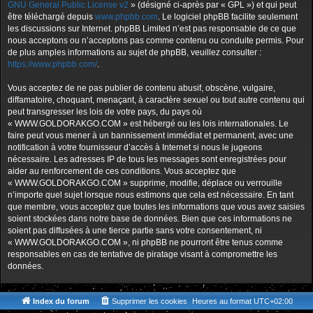
GNU General Public License v2
» (désigné ci-après par « GPL ») et qui peut
être téléchargé depuis
www.phpbb.com
. Le logiciel phpBB facilite seulement
les discussions sur Internet. phpBB Limited n’est pas responsable de ce que
nous acceptons ou n’acceptons pas comme contenu ou conduite permis. Pour
de plus amples informations au sujet de phpBB, veuillez consulter :
https://www.phpbb.com/
.
Vous acceptez de ne pas publier de contenu abusif, obscène, vulgaire,
diffamatoire, choquant, menaçant, à caractère sexuel ou tout autre contenu qui
peut transgresser les lois de votre pays, du pays où
« WWW.GOLDORAKGO.COM » est hébergé ou les lois internationales. Le
faire peut vous mener à un bannissement immédiat et permanent, avec une
notification à votre fournisseur d’accès à Internet si nous le jugeons
nécessaire. Les adresses IP de tous les messages sont enregistrées pour
aider au renforcement de ces conditions. Vous acceptez que
« WWW.GOLDORAKGO.COM » supprime, modifie, déplace ou verrouille
n’importe quel sujet lorsque nous estimons que cela est nécessaire. En tant
que membre, vous acceptez que toutes les informations que vous avez saisies
soient stockées dans notre base de données. Bien que ces informations ne
soient pas diffusées à une tierce partie sans votre consentement, ni
« WWW.GOLDORAKGO.COM », ni phpBB ne pourront être tenus comme
responsables en cas de tentative de piratage visant à compromettre les
données.
Index du forum
Supprimer les cookies
Heures au format
UTC+02:00