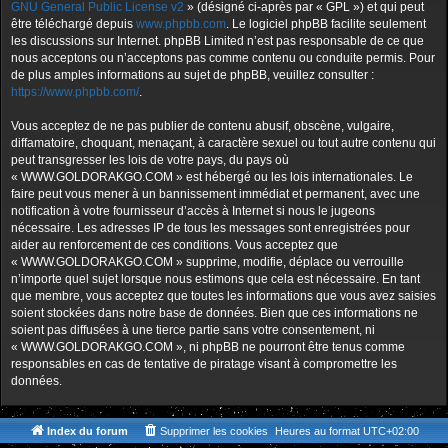
GNU General Public License v2
» (désigné ci-après par « GPL ») et qui peut
être téléchargé depuis
www.phpbb.com
. Le logiciel phpBB facilite seulement
les discussions sur Internet. phpBB Limited n’est pas responsable de ce que
nous acceptons ou n’acceptons pas comme contenu ou conduite permis. Pour
de plus amples informations au sujet de phpBB, veuillez consulter :
https://www.phpbb.com/
.
Vous acceptez de ne pas publier de contenu abusif, obscène, vulgaire,
diffamatoire, choquant, menaçant, à caractère sexuel ou tout autre contenu qui
peut transgresser les lois de votre pays, du pays où
« WWW.GOLDORAKGO.COM » est hébergé ou les lois internationales. Le
faire peut vous mener à un bannissement immédiat et permanent, avec une
notification à votre fournisseur d’accès à Internet si nous le jugeons
nécessaire. Les adresses IP de tous les messages sont enregistrées pour
aider au renforcement de ces conditions. Vous acceptez que
« WWW.GOLDORAKGO.COM » supprime, modifie, déplace ou verrouille
n’importe quel sujet lorsque nous estimons que cela est nécessaire. En tant
que membre, vous acceptez que toutes les informations que vous avez saisies
soient stockées dans notre base de données. Bien que ces informations ne
soient pas diffusées à une tierce partie sans votre consentement, ni
« WWW.GOLDORAKGO.COM », ni phpBB ne pourront être tenus comme
responsables en cas de tentative de piratage visant à compromettre les
données.
Index du forum
Supprimer les cookies
Heures au format
UTC+02:00