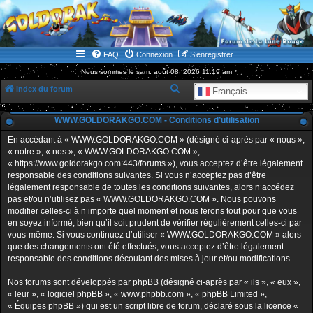
WWW.GOLDORAKGO.COM
le site de la Lune Rouge
FAQ
Connexion
S’enregistrer
Nous sommes le sam. août 08, 2026 11:19 am
R
Index du forum
Français
e
WWW.GOLDORAKGO.COM - Conditions d’utilisation
c
h
En accédant à « WWW.GOLDORAKGO.COM » (désigné ci-après par « nous »,
« notre », « nos », « WWW.GOLDORAKGO.COM »,
e
« https://www.goldorakgo.com:443/forums »), vous acceptez d’être légalement
r
responsable des conditions suivantes. Si vous n’acceptez pas d’être
légalement responsable de toutes les conditions suivantes, alors n’accédez
c
pas et/ou n’utilisez pas « WWW.GOLDORAKGO.COM ». Nous pouvons
h
modifier celles-ci à n’importe quel moment et nous ferons tout pour que vous
en soyez informé, bien qu’il soit prudent de vérifier régulièrement celles-ci par
e
vous-même. Si vous continuez d’utiliser « WWW.GOLDORAKGO.COM » alors
r
que des changements ont été effectués, vous acceptez d’être légalement
responsable des conditions découlant des mises à jour et/ou modifications.
Nos forums sont développés par phpBB (désigné ci-après par « ils », « eux »,
« leur », « logiciel phpBB », « www.phpbb.com », « phpBB Limited »,
« Équipes phpBB ») qui est un script libre de forum, déclaré sous la licence «