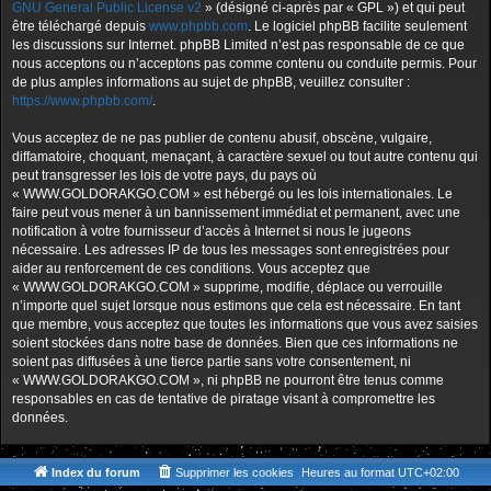
GNU General Public License v2
» (désigné ci-après par « GPL ») et qui peut
être téléchargé depuis
www.phpbb.com
. Le logiciel phpBB facilite seulement
les discussions sur Internet. phpBB Limited n’est pas responsable de ce que
nous acceptons ou n’acceptons pas comme contenu ou conduite permis. Pour
de plus amples informations au sujet de phpBB, veuillez consulter :
https://www.phpbb.com/
.
Vous acceptez de ne pas publier de contenu abusif, obscène, vulgaire,
diffamatoire, choquant, menaçant, à caractère sexuel ou tout autre contenu qui
peut transgresser les lois de votre pays, du pays où
« WWW.GOLDORAKGO.COM » est hébergé ou les lois internationales. Le
faire peut vous mener à un bannissement immédiat et permanent, avec une
notification à votre fournisseur d’accès à Internet si nous le jugeons
nécessaire. Les adresses IP de tous les messages sont enregistrées pour
aider au renforcement de ces conditions. Vous acceptez que
« WWW.GOLDORAKGO.COM » supprime, modifie, déplace ou verrouille
n’importe quel sujet lorsque nous estimons que cela est nécessaire. En tant
que membre, vous acceptez que toutes les informations que vous avez saisies
soient stockées dans notre base de données. Bien que ces informations ne
soient pas diffusées à une tierce partie sans votre consentement, ni
« WWW.GOLDORAKGO.COM », ni phpBB ne pourront être tenus comme
responsables en cas de tentative de piratage visant à compromettre les
données.
Index du forum
Supprimer les cookies
Heures au format
UTC+02:00