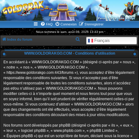
WWW.GOLDORAKGO.COM
le site de la Lune Rouge
FAQ
Connexion
S’enregistrer
Nous sommes le sam. août 08, 2026 13:43 pm
R
Index du forum
Français
e
WWW.GOLDORAKGO.COM - Conditions d’utilisation
c
h
En accédant à « WWW.GOLDORAKGO.COM » (désigné ci-après par « nous »,
« notre », « nos », « WWW.GOLDORAKGO.COM »,
e
« https://www.goldorakgo.com:443/forums »), vous acceptez d’être légalement
r
responsable des conditions suivantes. Si vous n’acceptez pas d’être
légalement responsable de toutes les conditions suivantes, alors n’accédez
c
pas et/ou n’utilisez pas « WWW.GOLDORAKGO.COM ». Nous pouvons
h
modifier celles-ci à n’importe quel moment et nous ferons tout pour que vous
en soyez informé, bien qu’il soit prudent de vérifier régulièrement celles-ci par
e
vous-même. Si vous continuez d’utiliser « WWW.GOLDORAKGO.COM » alors
r
que des changements ont été effectués, vous acceptez d’être légalement
responsable des conditions découlant des mises à jour et/ou modifications.
Nos forums sont développés par phpBB (désigné ci-après par « ils », « eux »,
« leur », « logiciel phpBB », « www.phpbb.com », « phpBB Limited »,
« Équipes phpBB ») qui est un script libre de forum, déclaré sous la licence «