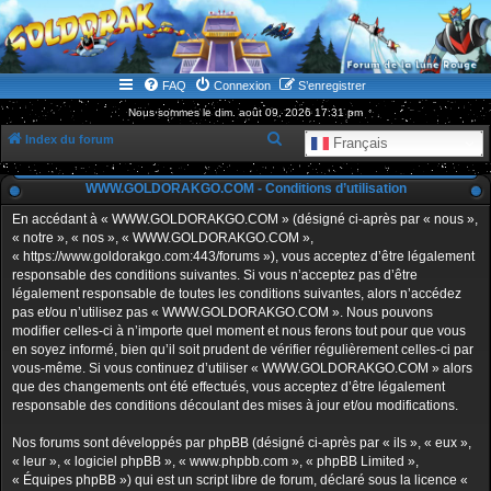
WWW.GOLDORAKGO.COM
le site de la Lune Rouge
FAQ
Connexion
S’enregistrer
Nous sommes le dim. août 09, 2026 17:31 pm
R
Index du forum
Français
e
WWW.GOLDORAKGO.COM - Conditions d’utilisation
c
h
En accédant à « WWW.GOLDORAKGO.COM » (désigné ci-après par « nous »,
« notre », « nos », « WWW.GOLDORAKGO.COM »,
e
« https://www.goldorakgo.com:443/forums »), vous acceptez d’être légalement
r
responsable des conditions suivantes. Si vous n’acceptez pas d’être
légalement responsable de toutes les conditions suivantes, alors n’accédez
c
pas et/ou n’utilisez pas « WWW.GOLDORAKGO.COM ». Nous pouvons
h
modifier celles-ci à n’importe quel moment et nous ferons tout pour que vous
en soyez informé, bien qu’il soit prudent de vérifier régulièrement celles-ci par
e
vous-même. Si vous continuez d’utiliser « WWW.GOLDORAKGO.COM » alors
r
que des changements ont été effectués, vous acceptez d’être légalement
responsable des conditions découlant des mises à jour et/ou modifications.
Nos forums sont développés par phpBB (désigné ci-après par « ils », « eux »,
« leur », « logiciel phpBB », « www.phpbb.com », « phpBB Limited »,
« Équipes phpBB ») qui est un script libre de forum, déclaré sous la licence «