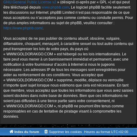
GNU General Public License v2
» (désigné ci-après par « GPL ») et qui peut
être téléchargé depuis
www.phpbb.com
. Le logiciel phpBB facilite seulement
les discussions sur Internet. phpBB Limited n’est pas responsable de ce que
nous acceptons ou n’acceptons pas comme contenu ou conduite permis. Pour
de plus amples informations au sujet de phpBB, veuillez consulter :
https://www.phpbb.com/
.
Vous acceptez de ne pas publier de contenu abusif, obscène, vulgaire,
diffamatoire, choquant, menaçant, à caractère sexuel ou tout autre contenu qui
peut transgresser les lois de votre pays, du pays où
« WWW.GOLDORAKGO.COM » est hébergé ou les lois internationales. Le
faire peut vous mener à un bannissement immédiat et permanent, avec une
notification à votre fournisseur d’accès à Internet si nous le jugeons
nécessaire. Les adresses IP de tous les messages sont enregistrées pour
aider au renforcement de ces conditions. Vous acceptez que
« WWW.GOLDORAKGO.COM » supprime, modifie, déplace ou verrouille
n’importe quel sujet lorsque nous estimons que cela est nécessaire. En tant
que membre, vous acceptez que toutes les informations que vous avez saisies
soient stockées dans notre base de données. Bien que ces informations ne
soient pas diffusées à une tierce partie sans votre consentement, ni
« WWW.GOLDORAKGO.COM », ni phpBB ne pourront être tenus comme
responsables en cas de tentative de piratage visant à compromettre les
données.
Index du forum
Supprimer les cookies
Heures au format
UTC+02:00