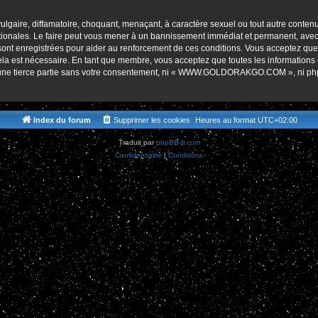
r
lgaire, diffamatoire, choquant, menaçant, à caractère sexuel ou tout autre contenu 
es. Le faire peut vous mener à un bannissement immédiat et permanent, avec une 
s sont enregistrées pour aider au renforcement de ces conditions. Vous accept
cela est nécessaire. En tant que membre, vous acceptez que toutes les informations
 à une tierce partie sans votre consentement, ni « WWW.GOLDORAKGO.COM », ni p
Index du forum
Supprimer les cookies
Heures au format
UTC+02:00
Traduit par
phpBB-fr.com
Confidentialité
|
Conditions