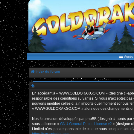
WWW.GOLDORAKGO.COM
le site de la Lune Rouge
Accès 
Index du forum
En accédant à « WWW.GOLDORAKGO.COM » (désigné ci-après p
responsable des conditions suivantes. Si vous n’acceptez pa
pouvons modifier celles-ci à n’importe quel moment et nous fero
« WWW.GOLDORAKGO.COM » alors que des changements ont été e
Nos forums sont développés par phpBB (désigné ci-après par « i
sous la licence «
GNU General Public License v2
» (désigné ci
Limited n’est pas responsable de ce que nous acceptons ou n’