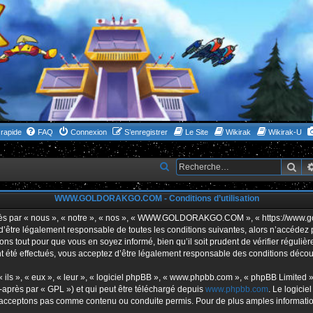
rapide
FAQ
Connexion
S’enregistrer
Le Site
Wikirak
Wikirak-U
Rec
R
e
WWW.GOLDORAKGO.COM - Conditions d’utilisation
c
h
ar « nous », « notre », « nos », « WWW.GOLDORAKGO.COM », « https://www.gold
s d’être légalement responsable de toutes les conditions suivantes, alors n’acc
e
ns tout pour que vous en soyez informé, bien qu’il soit prudent de vérifier réguliè
r
ffectués, vous acceptez d’être légalement responsable des conditions découlan
c
ls », « eux », « leur », « logiciel phpBB », « www.phpbb.com », « phpBB Limited »,
h
-après par « GPL ») et qui peut être téléchargé depuis
www.phpbb.com
. Le logicie
acceptons pas comme contenu ou conduite permis. Pour de plus amples informations
e