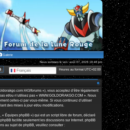
Galerie
Nous sommes le ven. août 07, 2026 18:46 pm
hercher
Recherche avancée
Heures au format
UTC+02:00
Français
orakgo.com:443/forums »), vous acceptez d’être légalement
édez pas et/ou n’utilisez pas « WWW.GOLDORAKGO.COM ». Nous
rement celles-ci par vous-même. Si vous continuez d’utiliser
t des mises à jour et/ou modifications.
 « Équipes phpBB ») qui est un script libre de forum, déclaré
l phpBB facilite seulement les discussions sur Internet. phpBB
 au sujet de phpBB, veuillez consulter :