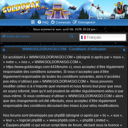
WWW.GOLDORAKGO.COM
le site de la Lune Rouge
FAQ
Connexion
S’enregistrer
Nous sommes le sam. août 08, 2026 18:33 pm
R
Index du forum
Français
e
WWW.GOLDORAKGO.COM - Conditions d’utilisation
c
h
En accédant à « WWW.GOLDORAKGO.COM » (désigné ci-après par « nous »,
« notre », « nos », « WWW.GOLDORAKGO.COM »,
e
« https://www.goldorakgo.com:443/forums »), vous acceptez d’être légalement
r
responsable des conditions suivantes. Si vous n’acceptez pas d’être
légalement responsable de toutes les conditions suivantes, alors n’accédez
c
pas et/ou n’utilisez pas « WWW.GOLDORAKGO.COM ». Nous pouvons
h
modifier celles-ci à n’importe quel moment et nous ferons tout pour que vous
en soyez informé, bien qu’il soit prudent de vérifier régulièrement celles-ci par
e
vous-même. Si vous continuez d’utiliser « WWW.GOLDORAKGO.COM » alors
r
que des changements ont été effectués, vous acceptez d’être légalement
responsable des conditions découlant des mises à jour et/ou modifications.
Nos forums sont développés par phpBB (désigné ci-après par « ils », « eux »,
« leur », « logiciel phpBB », « www.phpbb.com », « phpBB Limited »,
« Équipes phpBB ») qui est un script libre de forum, déclaré sous la licence «