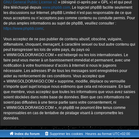
GNU General Public License v2
» (désigné ci-après par « GPL ») et qui peut
être téléchargé depuis
www.phpbb.com
. Le logiciel phpBB facilite seulement
les discussions sur Internet. phpBB Limited n’est pas responsable de ce que
nous acceptons ou n’acceptons pas comme contenu ou conduite permis. Pour
de plus amples informations au sujet de phpBB, veuillez consulter :
https://www.phpbb.com/
.
Vous acceptez de ne pas publier de contenu abusif, obscène, vulgaire,
diffamatoire, choquant, menaçant, à caractère sexuel ou tout autre contenu qui
peut transgresser les lois de votre pays, du pays où
« WWW.GOLDORAKGO.COM » est hébergé ou les lois internationales. Le
faire peut vous mener à un bannissement immédiat et permanent, avec une
notification à votre fournisseur d’accès à Internet si nous le jugeons
nécessaire. Les adresses IP de tous les messages sont enregistrées pour
aider au renforcement de ces conditions. Vous acceptez que
« WWW.GOLDORAKGO.COM » supprime, modifie, déplace ou verrouille
n’importe quel sujet lorsque nous estimons que cela est nécessaire. En tant
que membre, vous acceptez que toutes les informations que vous avez saisies
soient stockées dans notre base de données. Bien que ces informations ne
soient pas diffusées à une tierce partie sans votre consentement, ni
« WWW.GOLDORAKGO.COM », ni phpBB ne pourront être tenus comme
responsables en cas de tentative de piratage visant à compromettre les
données.
Index du forum
Supprimer les cookies
Heures au format
UTC+02:00