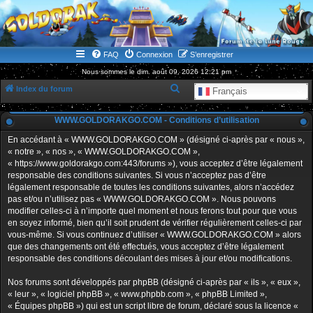
WWW.GOLDORAKGO.COM
le site de la Lune Rouge
FAQ
Connexion
S’enregistrer
Nous sommes le dim. août 09, 2026 12:21 pm
R
Index du forum
Français
e
WWW.GOLDORAKGO.COM - Conditions d’utilisation
c
h
En accédant à « WWW.GOLDORAKGO.COM » (désigné ci-après par « nous »,
« notre », « nos », « WWW.GOLDORAKGO.COM »,
e
« https://www.goldorakgo.com:443/forums »), vous acceptez d’être légalement
r
responsable des conditions suivantes. Si vous n’acceptez pas d’être
légalement responsable de toutes les conditions suivantes, alors n’accédez
c
pas et/ou n’utilisez pas « WWW.GOLDORAKGO.COM ». Nous pouvons
h
modifier celles-ci à n’importe quel moment et nous ferons tout pour que vous
en soyez informé, bien qu’il soit prudent de vérifier régulièrement celles-ci par
e
vous-même. Si vous continuez d’utiliser « WWW.GOLDORAKGO.COM » alors
r
que des changements ont été effectués, vous acceptez d’être légalement
responsable des conditions découlant des mises à jour et/ou modifications.
Nos forums sont développés par phpBB (désigné ci-après par « ils », « eux »,
« leur », « logiciel phpBB », « www.phpbb.com », « phpBB Limited »,
« Équipes phpBB ») qui est un script libre de forum, déclaré sous la licence «