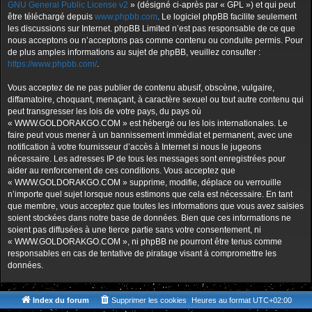
GNU General Public License v2
» (désigné ci-après par « GPL ») et qui peut
être téléchargé depuis
www.phpbb.com
. Le logiciel phpBB facilite seulement
les discussions sur Internet. phpBB Limited n’est pas responsable de ce que
nous acceptons ou n’acceptons pas comme contenu ou conduite permis. Pour
de plus amples informations au sujet de phpBB, veuillez consulter :
https://www.phpbb.com/
.
Vous acceptez de ne pas publier de contenu abusif, obscène, vulgaire,
diffamatoire, choquant, menaçant, à caractère sexuel ou tout autre contenu qui
peut transgresser les lois de votre pays, du pays où
« WWW.GOLDORAKGO.COM » est hébergé ou les lois internationales. Le
faire peut vous mener à un bannissement immédiat et permanent, avec une
notification à votre fournisseur d’accès à Internet si nous le jugeons
nécessaire. Les adresses IP de tous les messages sont enregistrées pour
aider au renforcement de ces conditions. Vous acceptez que
« WWW.GOLDORAKGO.COM » supprime, modifie, déplace ou verrouille
n’importe quel sujet lorsque nous estimons que cela est nécessaire. En tant
que membre, vous acceptez que toutes les informations que vous avez saisies
soient stockées dans notre base de données. Bien que ces informations ne
soient pas diffusées à une tierce partie sans votre consentement, ni
« WWW.GOLDORAKGO.COM », ni phpBB ne pourront être tenus comme
responsables en cas de tentative de piratage visant à compromettre les
données.
Index du forum
Supprimer les cookies
Heures au format
UTC+02:00