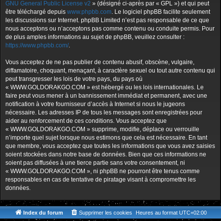
GNU General Public License v2
» (désigné ci-après par « GPL ») et qui peut
être téléchargé depuis
www.phpbb.com
. Le logiciel phpBB facilite seulement
les discussions sur Internet. phpBB Limited n’est pas responsable de ce que
nous acceptons ou n’acceptons pas comme contenu ou conduite permis. Pour
de plus amples informations au sujet de phpBB, veuillez consulter :
https://www.phpbb.com/
.
Vous acceptez de ne pas publier de contenu abusif, obscène, vulgaire,
diffamatoire, choquant, menaçant, à caractère sexuel ou tout autre contenu qui
peut transgresser les lois de votre pays, du pays où
« WWW.GOLDORAKGO.COM » est hébergé ou les lois internationales. Le
faire peut vous mener à un bannissement immédiat et permanent, avec une
notification à votre fournisseur d’accès à Internet si nous le jugeons
nécessaire. Les adresses IP de tous les messages sont enregistrées pour
aider au renforcement de ces conditions. Vous acceptez que
« WWW.GOLDORAKGO.COM » supprime, modifie, déplace ou verrouille
n’importe quel sujet lorsque nous estimons que cela est nécessaire. En tant
que membre, vous acceptez que toutes les informations que vous avez saisies
soient stockées dans notre base de données. Bien que ces informations ne
soient pas diffusées à une tierce partie sans votre consentement, ni
« WWW.GOLDORAKGO.COM », ni phpBB ne pourront être tenus comme
responsables en cas de tentative de piratage visant à compromettre les
données.
Index du forum
Supprimer les cookies
Heures au format
UTC+02:00