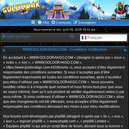
WWW.GOLDORAKGO.COM
le site de la Lune Rouge
FAQ
Connexion
S’enregistrer
Nous sommes le dim. août 09, 2026 04:41 am
R
Index du forum
Français
e
WWW.GOLDORAKGO.COM - Conditions d’utilisation
c
h
En accédant à « WWW.GOLDORAKGO.COM » (désigné ci-après par « nous »,
« notre », « nos », « WWW.GOLDORAKGO.COM »,
e
« https://www.goldorakgo.com:443/forums »), vous acceptez d’être légalement
r
responsable des conditions suivantes. Si vous n’acceptez pas d’être
légalement responsable de toutes les conditions suivantes, alors n’accédez
c
pas et/ou n’utilisez pas « WWW.GOLDORAKGO.COM ». Nous pouvons
h
modifier celles-ci à n’importe quel moment et nous ferons tout pour que vous
en soyez informé, bien qu’il soit prudent de vérifier régulièrement celles-ci par
e
vous-même. Si vous continuez d’utiliser « WWW.GOLDORAKGO.COM » alors
r
que des changements ont été effectués, vous acceptez d’être légalement
responsable des conditions découlant des mises à jour et/ou modifications.
Nos forums sont développés par phpBB (désigné ci-après par « ils », « eux »,
« leur », « logiciel phpBB », « www.phpbb.com », « phpBB Limited »,
« Équipes phpBB ») qui est un script libre de forum, déclaré sous la licence «