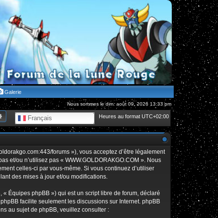
Galerie
Nous sommes le dim. août 09, 2026 13:33 pm
hercher
Recherche avancée
Heures au format
UTC+02:00
Français
orakgo.com:443/forums »), vous acceptez d’être légalement
édez pas et/ou n’utilisez pas « WWW.GOLDORAKGO.COM ». Nous
rement celles-ci par vous-même. Si vous continuez d’utiliser
t des mises à jour et/ou modifications.
 « Équipes phpBB ») qui est un script libre de forum, déclaré
l phpBB facilite seulement les discussions sur Internet. phpBB
 au sujet de phpBB, veuillez consulter :