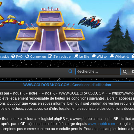
rapide
FAQ
Connexion
S’enregistrer
Le Site
Wikirak
Wikirak-U
Rec
R
e
WWW.GOLDORAKGO.COM - Conditions d’utilisation
c
h
ar « nous », « notre », « nos », « WWW.GOLDORAKGO.COM », « https://www.gold
s d’être légalement responsable de toutes les conditions suivantes, alors n’acc
e
ns tout pour que vous en soyez informé, bien qu’il soit prudent de vérifier réguliè
r
ffectués, vous acceptez d’être légalement responsable des conditions découlan
c
ls », « eux », « leur », « logiciel phpBB », « www.phpbb.com », « phpBB Limited »,
h
-après par « GPL ») et qui peut être téléchargé depuis
www.phpbb.com
. Le logicie
acceptons pas comme contenu ou conduite permis. Pour de plus amples informations
e