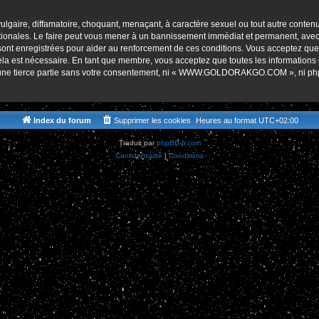
r
lgaire, diffamatoire, choquant, menaçant, à caractère sexuel ou tout autre contenu 
es. Le faire peut vous mener à un bannissement immédiat et permanent, avec une 
s sont enregistrées pour aider au renforcement de ces conditions. Vous accept
cela est nécessaire. En tant que membre, vous acceptez que toutes les informations
 à une tierce partie sans votre consentement, ni « WWW.GOLDORAKGO.COM », ni p
Index du forum
Supprimer les cookies
Heures au format
UTC+02:00
Traduit par
phpBB-fr.com
Confidentialité
|
Conditions