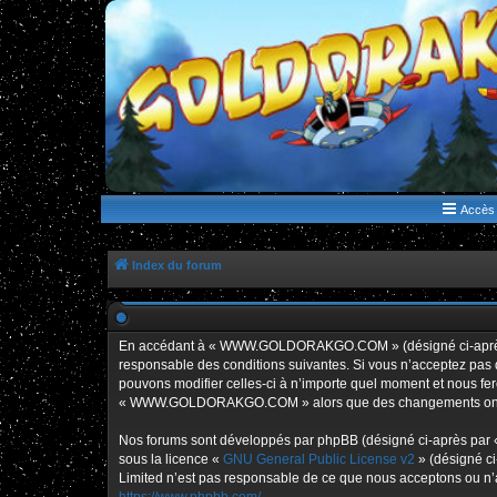
WWW.GOLDORAKGO.COM
le site de la Lune Rouge
Accès 
Index du forum
En accédant à « WWW.GOLDORAKGO.COM » (désigné ci-après p
responsable des conditions suivantes. Si vous n’acceptez pa
pouvons modifier celles-ci à n’importe quel moment et nous fero
« WWW.GOLDORAKGO.COM » alors que des changements ont été e
Nos forums sont développés par phpBB (désigné ci-après par « i
sous la licence «
GNU General Public License v2
» (désigné ci
Limited n’est pas responsable de ce que nous acceptons ou n’