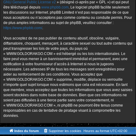
GNU General Public License v2
» (désigné ci-après par « GPL ») et qui peut
être téléchargé depuis
www.phpbb.com
. Le logiciel phpBB facilite seulement
les discussions sur Internet. phpBB Limited n’est pas responsable de ce que
nous acceptons ou n’acceptons pas comme contenu ou conduite permis. Pour
de plus amples informations au sujet de phpBB, veuillez consulter :
https://www.phpbb.com/
.
Vous acceptez de ne pas publier de contenu abusif, obscène, vulgaire,
diffamatoire, choquant, menaçant, à caractère sexuel ou tout autre contenu qui
peut transgresser les lois de votre pays, du pays où
« WWW.GOLDORAKGO.COM » est hébergé ou les lois internationales. Le
faire peut vous mener à un bannissement immédiat et permanent, avec une
notification à votre fournisseur d’accès à Internet si nous le jugeons
nécessaire. Les adresses IP de tous les messages sont enregistrées pour
aider au renforcement de ces conditions. Vous acceptez que
« WWW.GOLDORAKGO.COM » supprime, modifie, déplace ou verrouille
n’importe quel sujet lorsque nous estimons que cela est nécessaire. En tant
que membre, vous acceptez que toutes les informations que vous avez saisies
soient stockées dans notre base de données. Bien que ces informations ne
soient pas diffusées à une tierce partie sans votre consentement, ni
« WWW.GOLDORAKGO.COM », ni phpBB ne pourront être tenus comme
responsables en cas de tentative de piratage visant à compromettre les
données.
Index du forum
Supprimer les cookies
Heures au format
UTC+02:00