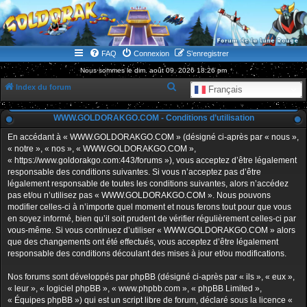
WWW.GOLDORAKGO.COM
le site de la Lune Rouge
FAQ
Connexion
S’enregistrer
Nous sommes le dim. août 09, 2026 18:26 pm
R
Index du forum
Français
e
WWW.GOLDORAKGO.COM - Conditions d’utilisation
c
h
En accédant à « WWW.GOLDORAKGO.COM » (désigné ci-après par « nous »,
« notre », « nos », « WWW.GOLDORAKGO.COM »,
e
« https://www.goldorakgo.com:443/forums »), vous acceptez d’être légalement
r
responsable des conditions suivantes. Si vous n’acceptez pas d’être
légalement responsable de toutes les conditions suivantes, alors n’accédez
c
pas et/ou n’utilisez pas « WWW.GOLDORAKGO.COM ». Nous pouvons
h
modifier celles-ci à n’importe quel moment et nous ferons tout pour que vous
en soyez informé, bien qu’il soit prudent de vérifier régulièrement celles-ci par
e
vous-même. Si vous continuez d’utiliser « WWW.GOLDORAKGO.COM » alors
r
que des changements ont été effectués, vous acceptez d’être légalement
responsable des conditions découlant des mises à jour et/ou modifications.
Nos forums sont développés par phpBB (désigné ci-après par « ils », « eux »,
« leur », « logiciel phpBB », « www.phpbb.com », « phpBB Limited »,
« Équipes phpBB ») qui est un script libre de forum, déclaré sous la licence «