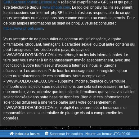
GNU General Public License v2
» (désigné ci-après par « GPL ») et qui peut
être téléchargé depuis
www.phpbb.com
. Le logiciel phpBB facilite seulement
les discussions sur Internet. phpBB Limited n’est pas responsable de ce que
nous acceptons ou n’acceptons pas comme contenu ou conduite permis. Pour
de plus amples informations au sujet de phpBB, veuillez consulter :
https://www.phpbb.com/
.
Vous acceptez de ne pas publier de contenu abusif, obscène, vulgaire,
diffamatoire, choquant, menaçant, à caractère sexuel ou tout autre contenu qui
peut transgresser les lois de votre pays, du pays où
« WWW.GOLDORAKGO.COM » est hébergé ou les lois internationales. Le
faire peut vous mener à un bannissement immédiat et permanent, avec une
notification à votre fournisseur d’accès à Internet si nous le jugeons
nécessaire. Les adresses IP de tous les messages sont enregistrées pour
aider au renforcement de ces conditions. Vous acceptez que
« WWW.GOLDORAKGO.COM » supprime, modifie, déplace ou verrouille
n’importe quel sujet lorsque nous estimons que cela est nécessaire. En tant
que membre, vous acceptez que toutes les informations que vous avez saisies
soient stockées dans notre base de données. Bien que ces informations ne
soient pas diffusées à une tierce partie sans votre consentement, ni
« WWW.GOLDORAKGO.COM », ni phpBB ne pourront être tenus comme
responsables en cas de tentative de piratage visant à compromettre les
données.
Index du forum
Supprimer les cookies
Heures au format
UTC+02:00