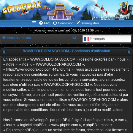
WWW.GOLDORAKGO.COM
le site de la Lune Rouge
FAQ
Connexion
S’enregistrer
Nous sommes le sam. août 08, 2026 22:59 pm
R
Index du forum
Français
e
WWW.GOLDORAKGO.COM - Conditions d’utilisation
c
h
En accédant à « WWW.GOLDORAKGO.COM » (désigné ci-après par « nous »,
« notre », « nos », « WWW.GOLDORAKGO.COM »,
e
« https://www.goldorakgo.com:443/forums »), vous acceptez d’être légalement
r
responsable des conditions suivantes. Si vous n’acceptez pas d’être
légalement responsable de toutes les conditions suivantes, alors n’accédez
c
pas et/ou n’utilisez pas « WWW.GOLDORAKGO.COM ». Nous pouvons
h
modifier celles-ci à n’importe quel moment et nous ferons tout pour que vous
en soyez informé, bien qu’il soit prudent de vérifier régulièrement celles-ci par
e
vous-même. Si vous continuez d’utiliser « WWW.GOLDORAKGO.COM » alors
r
que des changements ont été effectués, vous acceptez d’être légalement
responsable des conditions découlant des mises à jour et/ou modifications.
Nos forums sont développés par phpBB (désigné ci-après par « ils », « eux »,
« leur », « logiciel phpBB », « www.phpbb.com », « phpBB Limited »,
« Équipes phpBB ») qui est un script libre de forum, déclaré sous la licence «