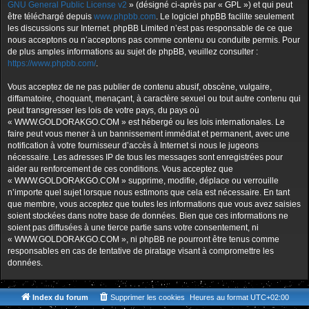
GNU General Public License v2
» (désigné ci-après par « GPL ») et qui peut
être téléchargé depuis
www.phpbb.com
. Le logiciel phpBB facilite seulement
les discussions sur Internet. phpBB Limited n’est pas responsable de ce que
nous acceptons ou n’acceptons pas comme contenu ou conduite permis. Pour
de plus amples informations au sujet de phpBB, veuillez consulter :
https://www.phpbb.com/
.
Vous acceptez de ne pas publier de contenu abusif, obscène, vulgaire,
diffamatoire, choquant, menaçant, à caractère sexuel ou tout autre contenu qui
peut transgresser les lois de votre pays, du pays où
« WWW.GOLDORAKGO.COM » est hébergé ou les lois internationales. Le
faire peut vous mener à un bannissement immédiat et permanent, avec une
notification à votre fournisseur d’accès à Internet si nous le jugeons
nécessaire. Les adresses IP de tous les messages sont enregistrées pour
aider au renforcement de ces conditions. Vous acceptez que
« WWW.GOLDORAKGO.COM » supprime, modifie, déplace ou verrouille
n’importe quel sujet lorsque nous estimons que cela est nécessaire. En tant
que membre, vous acceptez que toutes les informations que vous avez saisies
soient stockées dans notre base de données. Bien que ces informations ne
soient pas diffusées à une tierce partie sans votre consentement, ni
« WWW.GOLDORAKGO.COM », ni phpBB ne pourront être tenus comme
responsables en cas de tentative de piratage visant à compromettre les
données.
Index du forum
Supprimer les cookies
Heures au format
UTC+02:00