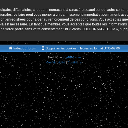
r
lgaire, diffamatoire, choquant, menaçant, à caractère sexuel ou tout autre contenu 
es. Le faire peut vous mener à un bannissement immédiat et permanent, avec une 
s sont enregistrées pour aider au renforcement de ces conditions. Vous accept
cela est nécessaire. En tant que membre, vous acceptez que toutes les informations
 à une tierce partie sans votre consentement, ni « WWW.GOLDORAKGO.COM », ni p
Index du forum
Supprimer les cookies
Heures au format
UTC+02:00
Traduit par
phpBB-fr.com
Confidentialité
|
Conditions