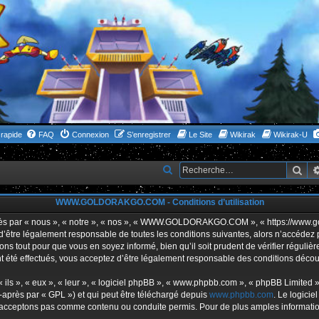
rapide
FAQ
Connexion
S’enregistrer
Le Site
Wikirak
Wikirak-U
Rec
R
e
WWW.GOLDORAKGO.COM - Conditions d’utilisation
c
h
ar « nous », « notre », « nos », « WWW.GOLDORAKGO.COM », « https://www.gold
s d’être légalement responsable de toutes les conditions suivantes, alors n’acc
e
ns tout pour que vous en soyez informé, bien qu’il soit prudent de vérifier réguliè
r
ffectués, vous acceptez d’être légalement responsable des conditions découlan
c
ls », « eux », « leur », « logiciel phpBB », « www.phpbb.com », « phpBB Limited »,
h
-après par « GPL ») et qui peut être téléchargé depuis
www.phpbb.com
. Le logicie
acceptons pas comme contenu ou conduite permis. Pour de plus amples informations
e