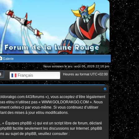
Galerie
Nous sommes le jeu. août 06, 2026 22:16 pm
hercher
Recherche avancée
Heures au format
UTC+02:00
Français
orakgo.com:443/forums »), vous acceptez d’être légalement
édez pas et/ou n’utilisez pas « WWW.GOLDORAKGO.COM ». Nous
rement celles-ci par vous-même. Si vous continuez d’utiliser
t des mises à jour et/ou modifications.
 « Équipes phpBB ») qui est un script libre de forum, déclaré
l phpBB facilite seulement les discussions sur Internet. phpBB
 au sujet de phpBB, veuillez consulter :