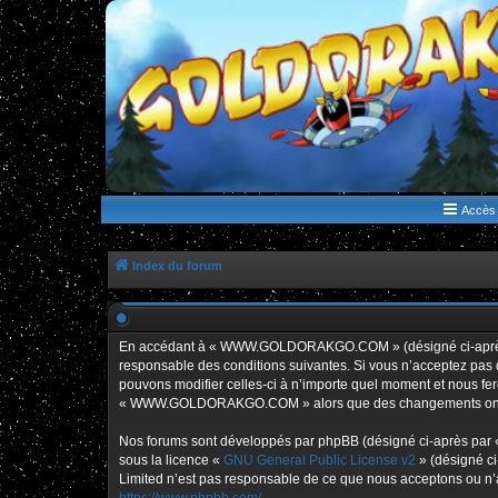
WWW.GOLDORAKGO.COM
le site de la Lune Rouge
Accès 
Index du forum
En accédant à « WWW.GOLDORAKGO.COM » (désigné ci-après p
responsable des conditions suivantes. Si vous n’acceptez pa
pouvons modifier celles-ci à n’importe quel moment et nous fero
« WWW.GOLDORAKGO.COM » alors que des changements ont été e
Nos forums sont développés par phpBB (désigné ci-après par « i
sous la licence «
GNU General Public License v2
» (désigné ci
Limited n’est pas responsable de ce que nous acceptons ou n’