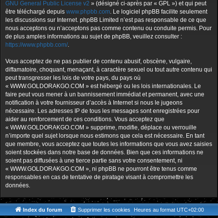
GNU General Public License v2
» (désigné ci-après par « GPL ») et qui peut
être téléchargé depuis
www.phpbb.com
. Le logiciel phpBB facilite seulement
les discussions sur Internet. phpBB Limited n’est pas responsable de ce que
nous acceptons ou n’acceptons pas comme contenu ou conduite permis. Pour
de plus amples informations au sujet de phpBB, veuillez consulter :
https://www.phpbb.com/
.
Vous acceptez de ne pas publier de contenu abusif, obscène, vulgaire,
diffamatoire, choquant, menaçant, à caractère sexuel ou tout autre contenu qui
peut transgresser les lois de votre pays, du pays où
« WWW.GOLDORAKGO.COM » est hébergé ou les lois internationales. Le
faire peut vous mener à un bannissement immédiat et permanent, avec une
notification à votre fournisseur d’accès à Internet si nous le jugeons
nécessaire. Les adresses IP de tous les messages sont enregistrées pour
aider au renforcement de ces conditions. Vous acceptez que
« WWW.GOLDORAKGO.COM » supprime, modifie, déplace ou verrouille
n’importe quel sujet lorsque nous estimons que cela est nécessaire. En tant
que membre, vous acceptez que toutes les informations que vous avez saisies
soient stockées dans notre base de données. Bien que ces informations ne
soient pas diffusées à une tierce partie sans votre consentement, ni
« WWW.GOLDORAKGO.COM », ni phpBB ne pourront être tenus comme
responsables en cas de tentative de piratage visant à compromettre les
données.
Index du forum
Supprimer les cookies
Heures au format
UTC+02:00