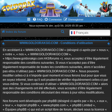
WWW.GOLDORAKGO.COM
le site de la Lune Rouge
FAQ
Connexion
S’enregistrer
Nous sommes le dim. août 09, 2026 00:35 am
R
Index du forum
Français
e
WWW.GOLDORAKGO.COM - Conditions d’utilisation
c
h
En accédant à « WWW.GOLDORAKGO.COM » (désigné ci-après par « nous »,
« notre », « nos », « WWW.GOLDORAKGO.COM »,
e
« https://www.goldorakgo.com:443/forums »), vous acceptez d’être légalement
r
responsable des conditions suivantes. Si vous n’acceptez pas d’être
légalement responsable de toutes les conditions suivantes, alors n’accédez
c
pas et/ou n’utilisez pas « WWW.GOLDORAKGO.COM ». Nous pouvons
h
modifier celles-ci à n’importe quel moment et nous ferons tout pour que vous
en soyez informé, bien qu’il soit prudent de vérifier régulièrement celles-ci par
e
vous-même. Si vous continuez d’utiliser « WWW.GOLDORAKGO.COM » alors
r
que des changements ont été effectués, vous acceptez d’être légalement
responsable des conditions découlant des mises à jour et/ou modifications.
Nos forums sont développés par phpBB (désigné ci-après par « ils », « eux »,
« leur », « logiciel phpBB », « www.phpbb.com », « phpBB Limited »,
« Équipes phpBB ») qui est un script libre de forum, déclaré sous la licence «