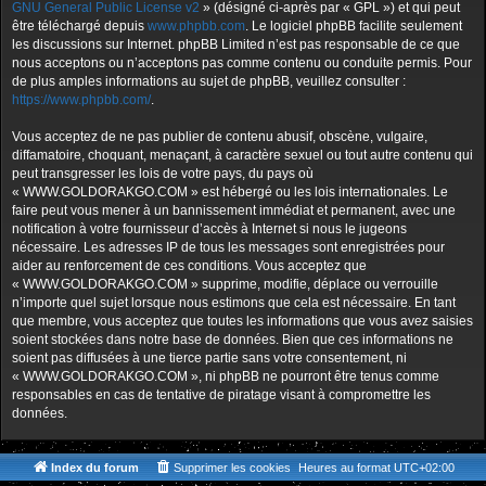
GNU General Public License v2
» (désigné ci-après par « GPL ») et qui peut
être téléchargé depuis
www.phpbb.com
. Le logiciel phpBB facilite seulement
les discussions sur Internet. phpBB Limited n’est pas responsable de ce que
nous acceptons ou n’acceptons pas comme contenu ou conduite permis. Pour
de plus amples informations au sujet de phpBB, veuillez consulter :
https://www.phpbb.com/
.
Vous acceptez de ne pas publier de contenu abusif, obscène, vulgaire,
diffamatoire, choquant, menaçant, à caractère sexuel ou tout autre contenu qui
peut transgresser les lois de votre pays, du pays où
« WWW.GOLDORAKGO.COM » est hébergé ou les lois internationales. Le
faire peut vous mener à un bannissement immédiat et permanent, avec une
notification à votre fournisseur d’accès à Internet si nous le jugeons
nécessaire. Les adresses IP de tous les messages sont enregistrées pour
aider au renforcement de ces conditions. Vous acceptez que
« WWW.GOLDORAKGO.COM » supprime, modifie, déplace ou verrouille
n’importe quel sujet lorsque nous estimons que cela est nécessaire. En tant
que membre, vous acceptez que toutes les informations que vous avez saisies
soient stockées dans notre base de données. Bien que ces informations ne
soient pas diffusées à une tierce partie sans votre consentement, ni
« WWW.GOLDORAKGO.COM », ni phpBB ne pourront être tenus comme
responsables en cas de tentative de piratage visant à compromettre les
données.
Index du forum
Supprimer les cookies
Heures au format
UTC+02:00