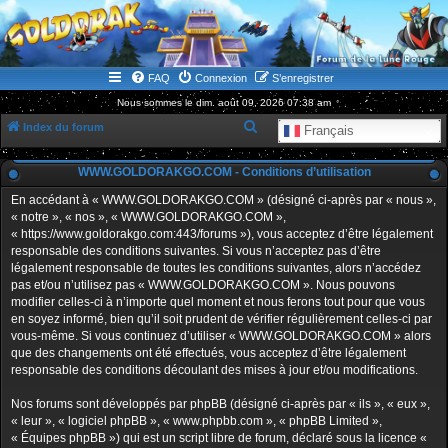
WWW.GOLDORAKGO.COM
le site de la Lune Rouge
FAQ
Connexion
S’enregistrer
Nous sommes le dim. août 09, 2026 07:38 am
R
Index du forum
Français
e
WWW.GOLDORAKGO.COM - Conditions d’utilisation
c
h
En accédant à « WWW.GOLDORAKGO.COM » (désigné ci-après par « nous »,
« notre », « nos », « WWW.GOLDORAKGO.COM »,
e
« https://www.goldorakgo.com:443/forums »), vous acceptez d’être légalement
r
responsable des conditions suivantes. Si vous n’acceptez pas d’être
légalement responsable de toutes les conditions suivantes, alors n’accédez
c
pas et/ou n’utilisez pas « WWW.GOLDORAKGO.COM ». Nous pouvons
h
modifier celles-ci à n’importe quel moment et nous ferons tout pour que vous
en soyez informé, bien qu’il soit prudent de vérifier régulièrement celles-ci par
e
vous-même. Si vous continuez d’utiliser « WWW.GOLDORAKGO.COM » alors
r
que des changements ont été effectués, vous acceptez d’être légalement
responsable des conditions découlant des mises à jour et/ou modifications.
Nos forums sont développés par phpBB (désigné ci-après par « ils », « eux »,
« leur », « logiciel phpBB », « www.phpbb.com », « phpBB Limited »,
« Équipes phpBB ») qui est un script libre de forum, déclaré sous la licence «