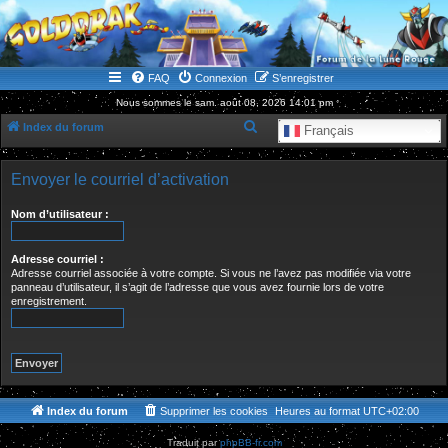
WWW.GOLDORAKGO.COM
le site de la Lune Rouge
FAQ
Connexion
S’enregistrer
Nous sommes le sam. août 08, 2026 14:01 pm
R
Index du forum
Français
e
c
Envoyer le courriel d’activation
h
Nom d’utilisateur :
e
r
Adresse courriel :
c
Adresse courriel associée à votre compte. Si vous ne l’avez pas modifiée via votre
panneau d’utilisateur, il s’agit de l’adresse que vous avez fournie lors de votre
h
enregistrement.
e
r
Index du forum
Supprimer les cookies
Heures au format
UTC+02:00
Traduit par
phpBB-fr.com