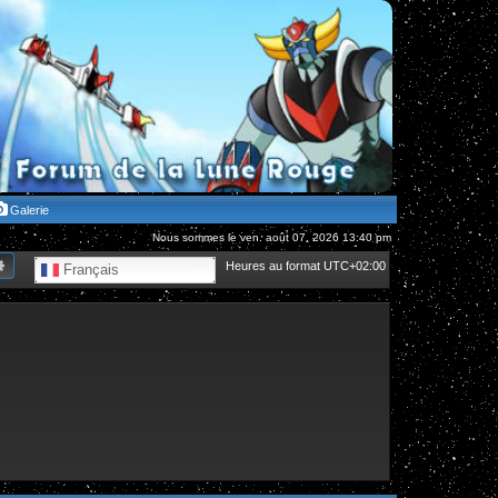
Galerie
Nous sommes le ven. août 07, 2026 13:40 pm
hercher
Recherche avancée
Heures au format
UTC+02:00
Français