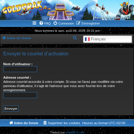
WWW.GOLDORAKGO.COM
le site de la Lune Rouge
FAQ
Connexion
S’enregistrer
Nous sommes le sam. août 08, 2026 16:31 pm
R
Index du forum
Français
e
c
Envoyer le courriel d’activation
h
Nom d’utilisateur :
e
r
Adresse courriel :
c
Adresse courriel associée à votre compte. Si vous ne l’avez pas modifiée via votre
panneau d’utilisateur, il s’agit de l’adresse que vous avez fournie lors de votre
h
enregistrement.
e
r
Index du forum
Supprimer les cookies
Heures au format
UTC+02:00
Traduit par
phpBB-fr.com