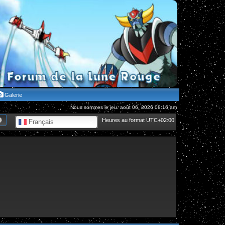
Galerie
Nous sommes le jeu. août 06, 2026 08:16 am
hercher
Recherche avancée
Heures au format
UTC+02:00
Français