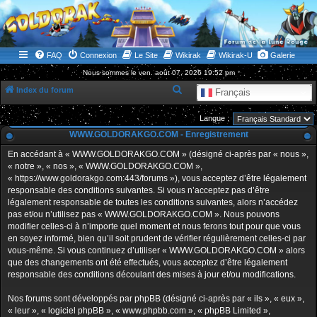
WWW.GOLDORAKGO.COM
le site de la Lune Rouge
FAQ
Connexion
Le Site
Wikirak
Wikirak-U
Galerie
Nous sommes le ven. août 07, 2026 19:52 pm
R
Index du forum
Français
e
Langue :
c
WWW.GOLDORAKGO.COM - Enregistrement
h
En accédant à « WWW.GOLDORAKGO.COM » (désigné ci-après par « nous »,
e
« notre », « nos », « WWW.GOLDORAKGO.COM »,
r
« https://www.goldorakgo.com:443/forums »), vous acceptez d’être légalement
responsable des conditions suivantes. Si vous n’acceptez pas d’être
c
légalement responsable de toutes les conditions suivantes, alors n’accédez
h
pas et/ou n’utilisez pas « WWW.GOLDORAKGO.COM ». Nous pouvons
e
modifier celles-ci à n’importe quel moment et nous ferons tout pour que vous
en soyez informé, bien qu’il soit prudent de vérifier régulièrement celles-ci par
r
vous-même. Si vous continuez d’utiliser « WWW.GOLDORAKGO.COM » alors
que des changements ont été effectués, vous acceptez d’être légalement
responsable des conditions découlant des mises à jour et/ou modifications.
Nos forums sont développés par phpBB (désigné ci-après par « ils », « eux »,
« leur », « logiciel phpBB », « www.phpbb.com », « phpBB Limited »,