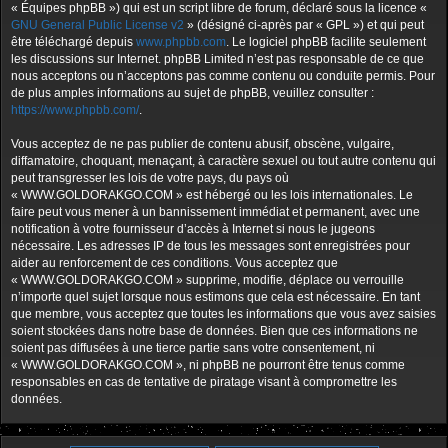
« Équipes phpBB ») qui est un script libre de forum, déclaré sous la licence «
GNU General Public License v2
» (désigné ci-après par « GPL ») et qui peut
être téléchargé depuis
www.phpbb.com
. Le logiciel phpBB facilite seulement
les discussions sur Internet. phpBB Limited n’est pas responsable de ce que
nous acceptons ou n’acceptons pas comme contenu ou conduite permis. Pour
de plus amples informations au sujet de phpBB, veuillez consulter :
https://www.phpbb.com/
.
Vous acceptez de ne pas publier de contenu abusif, obscène, vulgaire,
diffamatoire, choquant, menaçant, à caractère sexuel ou tout autre contenu qui
peut transgresser les lois de votre pays, du pays où
« WWW.GOLDORAKGO.COM » est hébergé ou les lois internationales. Le
faire peut vous mener à un bannissement immédiat et permanent, avec une
notification à votre fournisseur d’accès à Internet si nous le jugeons
nécessaire. Les adresses IP de tous les messages sont enregistrées pour
aider au renforcement de ces conditions. Vous acceptez que
« WWW.GOLDORAKGO.COM » supprime, modifie, déplace ou verrouille
n’importe quel sujet lorsque nous estimons que cela est nécessaire. En tant
que membre, vous acceptez que toutes les informations que vous avez saisies
soient stockées dans notre base de données. Bien que ces informations ne
soient pas diffusées à une tierce partie sans votre consentement, ni
« WWW.GOLDORAKGO.COM », ni phpBB ne pourront être tenus comme
responsables en cas de tentative de piratage visant à compromettre les
données.