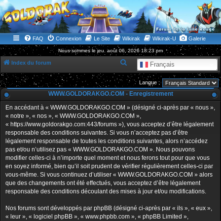
WWW.GOLDORAKGO.COM
le site de la Lune Rouge
FAQ
Connexion
Le Site
Wikirak
Wikirak-U
Galerie
Nous sommes le jeu. août 06, 2026 18:23 pm
R
Index du forum
Français
e
Langue :
c
WWW.GOLDORAKGO.COM - Enregistrement
h
En accédant à « WWW.GOLDORAKGO.COM » (désigné ci-après par « nous »,
e
« notre », « nos », « WWW.GOLDORAKGO.COM »,
r
« https://www.goldorakgo.com:443/forums »), vous acceptez d’être légalement
responsable des conditions suivantes. Si vous n’acceptez pas d’être
c
légalement responsable de toutes les conditions suivantes, alors n’accédez
h
pas et/ou n’utilisez pas « WWW.GOLDORAKGO.COM ». Nous pouvons
e
modifier celles-ci à n’importe quel moment et nous ferons tout pour que vous
en soyez informé, bien qu’il soit prudent de vérifier régulièrement celles-ci par
r
vous-même. Si vous continuez d’utiliser « WWW.GOLDORAKGO.COM » alors
que des changements ont été effectués, vous acceptez d’être légalement
responsable des conditions découlant des mises à jour et/ou modifications.
Nos forums sont développés par phpBB (désigné ci-après par « ils », « eux »,
« leur », « logiciel phpBB », « www.phpbb.com », « phpBB Limited »,