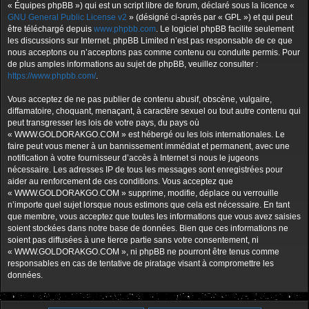
« Équipes phpBB ») qui est un script libre de forum, déclaré sous la licence «
GNU General Public License v2
» (désigné ci-après par « GPL ») et qui peut
être téléchargé depuis
www.phpbb.com
. Le logiciel phpBB facilite seulement
les discussions sur Internet. phpBB Limited n’est pas responsable de ce que
nous acceptons ou n’acceptons pas comme contenu ou conduite permis. Pour
de plus amples informations au sujet de phpBB, veuillez consulter :
https://www.phpbb.com/
.
Vous acceptez de ne pas publier de contenu abusif, obscène, vulgaire,
diffamatoire, choquant, menaçant, à caractère sexuel ou tout autre contenu qui
peut transgresser les lois de votre pays, du pays où
« WWW.GOLDORAKGO.COM » est hébergé ou les lois internationales. Le
faire peut vous mener à un bannissement immédiat et permanent, avec une
notification à votre fournisseur d’accès à Internet si nous le jugeons
nécessaire. Les adresses IP de tous les messages sont enregistrées pour
aider au renforcement de ces conditions. Vous acceptez que
« WWW.GOLDORAKGO.COM » supprime, modifie, déplace ou verrouille
n’importe quel sujet lorsque nous estimons que cela est nécessaire. En tant
que membre, vous acceptez que toutes les informations que vous avez saisies
soient stockées dans notre base de données. Bien que ces informations ne
soient pas diffusées à une tierce partie sans votre consentement, ni
« WWW.GOLDORAKGO.COM », ni phpBB ne pourront être tenus comme
responsables en cas de tentative de piratage visant à compromettre les
données.