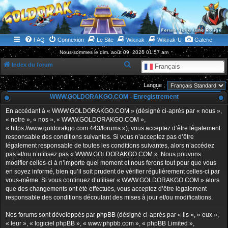
WWW.GOLDORAKGO.COM
le site de la Lune Rouge
FAQ
Connexion
Le Site
Wikirak
Wikirak-U
Galerie
Nous sommes le dim. août 09, 2026 01:57 am
R
Index du forum
Français
e
Langue :
c
WWW.GOLDORAKGO.COM - Enregistrement
h
En accédant à « WWW.GOLDORAKGO.COM » (désigné ci-après par « nous »,
e
« notre », « nos », « WWW.GOLDORAKGO.COM »,
r
« https://www.goldorakgo.com:443/forums »), vous acceptez d’être légalement
responsable des conditions suivantes. Si vous n’acceptez pas d’être
c
légalement responsable de toutes les conditions suivantes, alors n’accédez
h
pas et/ou n’utilisez pas « WWW.GOLDORAKGO.COM ». Nous pouvons
e
modifier celles-ci à n’importe quel moment et nous ferons tout pour que vous
en soyez informé, bien qu’il soit prudent de vérifier régulièrement celles-ci par
r
vous-même. Si vous continuez d’utiliser « WWW.GOLDORAKGO.COM » alors
que des changements ont été effectués, vous acceptez d’être légalement
responsable des conditions découlant des mises à jour et/ou modifications.
Nos forums sont développés par phpBB (désigné ci-après par « ils », « eux »,
« leur », « logiciel phpBB », « www.phpbb.com », « phpBB Limited »,