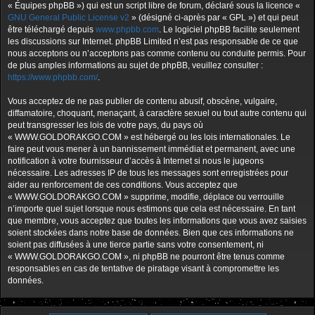
« Équipes phpBB ») qui est un script libre de forum, déclaré sous la licence «
GNU General Public License v2
» (désigné ci-après par « GPL ») et qui peut
être téléchargé depuis
www.phpbb.com
. Le logiciel phpBB facilite seulement
les discussions sur Internet. phpBB Limited n’est pas responsable de ce que
nous acceptons ou n’acceptons pas comme contenu ou conduite permis. Pour
de plus amples informations au sujet de phpBB, veuillez consulter :
https://www.phpbb.com/
.
Vous acceptez de ne pas publier de contenu abusif, obscène, vulgaire,
diffamatoire, choquant, menaçant, à caractère sexuel ou tout autre contenu qui
peut transgresser les lois de votre pays, du pays où
« WWW.GOLDORAKGO.COM » est hébergé ou les lois internationales. Le
faire peut vous mener à un bannissement immédiat et permanent, avec une
notification à votre fournisseur d’accès à Internet si nous le jugeons
nécessaire. Les adresses IP de tous les messages sont enregistrées pour
aider au renforcement de ces conditions. Vous acceptez que
« WWW.GOLDORAKGO.COM » supprime, modifie, déplace ou verrouille
n’importe quel sujet lorsque nous estimons que cela est nécessaire. En tant
que membre, vous acceptez que toutes les informations que vous avez saisies
soient stockées dans notre base de données. Bien que ces informations ne
soient pas diffusées à une tierce partie sans votre consentement, ni
« WWW.GOLDORAKGO.COM », ni phpBB ne pourront être tenus comme
responsables en cas de tentative de piratage visant à compromettre les
données.