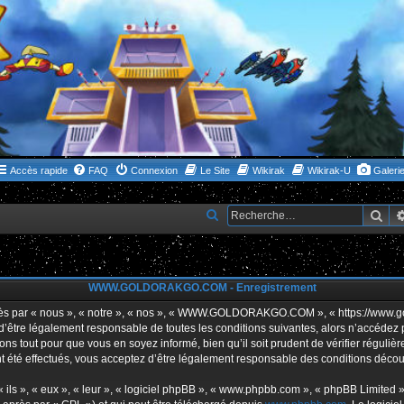
Accès rapide
FAQ
Connexion
Le Site
Wikirak
Wikirak-U
Galeri
Rec
R
e
c
h
WWW.GOLDORAKGO.COM - Enregistrement
e
ar « nous », « notre », « nos », « WWW.GOLDORAKGO.COM », « https://www.gold
r
s d’être légalement responsable de toutes les conditions suivantes, alors n’acc
ns tout pour que vous en soyez informé, bien qu’il soit prudent de vérifier réguliè
c
ffectués, vous acceptez d’être légalement responsable des conditions découlan
h
e
ls », « eux », « leur », « logiciel phpBB », « www.phpbb.com », « phpBB Limited »,