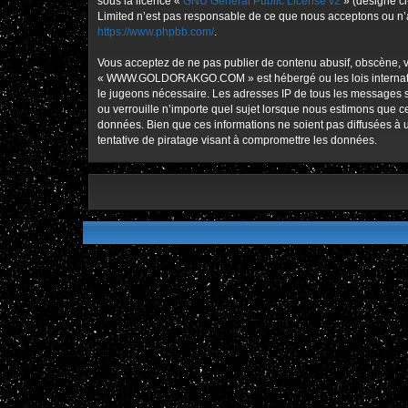
sous la licence «
GNU General Public License v2
» (désigné ci
Limited n’est pas responsable de ce que nous acceptons ou n’
https://www.phpbb.com/
.
Vous acceptez de ne pas publier de contenu abusif, obscène, vu
« WWW.GOLDORAKGO.COM » est hébergé ou les lois international
le jugeons nécessaire. Les adresses IP de tous les message
ou verrouille n’importe quel sujet lorsque nous estimons que 
données. Bien que ces informations ne soient pas diffusées
tentative de piratage visant à compromettre les données.