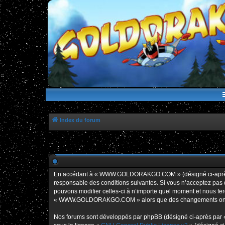
WWW.GOLDORAKGO.COM
le site de la Lune Rouge
Index du forum
En accédant à « WWW.GOLDORAKGO.COM » (désigné ci-après p
responsable des conditions suivantes. Si vous n’acceptez pa
pouvons modifier celles-ci à n’importe quel moment et nous fero
« WWW.GOLDORAKGO.COM » alors que des changements ont été e
Nos forums sont développés par phpBB (désigné ci-après par « i