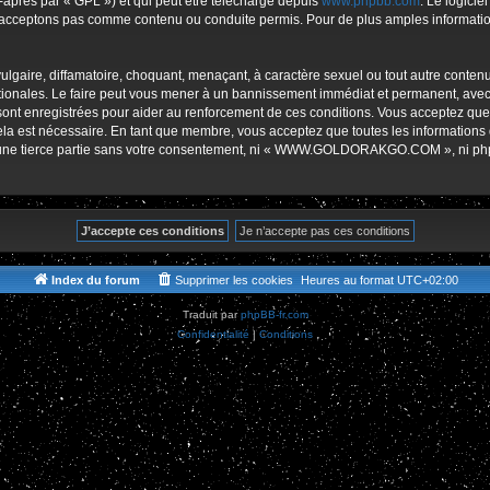
-après par « GPL ») et qui peut être téléchargé depuis
www.phpbb.com
. Le logicie
r
acceptons pas comme contenu ou conduite permis. Pour de plus amples informations
lgaire, diffamatoire, choquant, menaçant, à caractère sexuel ou tout autre contenu 
es. Le faire peut vous mener à un bannissement immédiat et permanent, avec une 
s sont enregistrées pour aider au renforcement de ces conditions. Vous accept
cela est nécessaire. En tant que membre, vous acceptez que toutes les informations
 à une tierce partie sans votre consentement, ni « WWW.GOLDORAKGO.COM », ni p
Index du forum
Supprimer les cookies
Heures au format
UTC+02:00
Traduit par
phpBB-fr.com
Confidentialité
|
Conditions