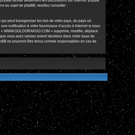
l phpBB facilite seulement les discussions sur Internet. phpBB
 au sujet de phpBB, veuillez consulter :
qui peut transgresser les lois de votre pays, du pays où
notification à votre fournisseur d’accès à Internet si nous
ez que « WWW.GOLDORAKGO.COM » supprime, modifie, déplace
 que vous avez saisies soient stockées dans notre base de
hpBB ne pourront être tenus comme responsables en cas de