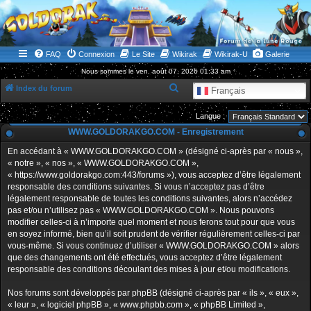
WWW.GOLDORAKGO.COM
le site de la Lune Rouge
FAQ
Connexion
Le Site
Wikirak
Wikirak-U
Galerie
Nous sommes le ven. août 07, 2026 01:33 am
R
Index du forum
Français
e
Langue :
c
WWW.GOLDORAKGO.COM - Enregistrement
h
En accédant à « WWW.GOLDORAKGO.COM » (désigné ci-après par « nous »,
e
« notre », « nos », « WWW.GOLDORAKGO.COM »,
r
« https://www.goldorakgo.com:443/forums »), vous acceptez d’être légalement
responsable des conditions suivantes. Si vous n’acceptez pas d’être
c
légalement responsable de toutes les conditions suivantes, alors n’accédez
h
pas et/ou n’utilisez pas « WWW.GOLDORAKGO.COM ». Nous pouvons
e
modifier celles-ci à n’importe quel moment et nous ferons tout pour que vous
en soyez informé, bien qu’il soit prudent de vérifier régulièrement celles-ci par
r
vous-même. Si vous continuez d’utiliser « WWW.GOLDORAKGO.COM » alors
que des changements ont été effectués, vous acceptez d’être légalement
responsable des conditions découlant des mises à jour et/ou modifications.
Nos forums sont développés par phpBB (désigné ci-après par « ils », « eux »,
« leur », « logiciel phpBB », « www.phpbb.com », « phpBB Limited »,