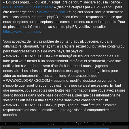
« Équipes phpBB ») qui est un script libre de forum, déclaré sous la licence «
GNU General Public License v2
» (désigné ci-après par « GPL ») et qui peut
être téléchargé depuis
www.phpbb.com
. Le logiciel phpBB facilite seulement
les discussions sur Internet. phpBB Limited n’est pas responsable de ce que
nous acceptons ou n’acceptons pas comme contenu ou conduite permis. Pour
de plus amples informations au sujet de phpBB, veuillez consulter :
https://www.phpbb.com/
.
Vous acceptez de ne pas publier de contenu abusif, obscène, vulgaire,
diffamatoire, choquant, menaçant, à caractère sexuel ou tout autre contenu qui
peut transgresser les lois de votre pays, du pays où
« WWW.GOLDORAKGO.COM » est hébergé ou les lois internationales. Le
faire peut vous mener à un bannissement immédiat et permanent, avec une
notification à votre fournisseur d’accès à Internet si nous le jugeons
nécessaire. Les adresses IP de tous les messages sont enregistrées pour
aider au renforcement de ces conditions. Vous acceptez que
« WWW.GOLDORAKGO.COM » supprime, modifie, déplace ou verrouille
n’importe quel sujet lorsque nous estimons que cela est nécessaire. En tant
que membre, vous acceptez que toutes les informations que vous avez saisies
soient stockées dans notre base de données. Bien que ces informations ne
soient pas diffusées à une tierce partie sans votre consentement, ni
« WWW.GOLDORAKGO.COM », ni phpBB ne pourront être tenus comme
responsables en cas de tentative de piratage visant à compromettre les
données.