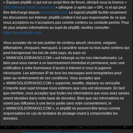
« Équipes phpBB ») qui est un script libre de forum, déclaré sous la licence «
GNU General Public License v2
» (désigné ci-après par « GPL ») et qui peut
être téléchargé depuis
www.phpbb.com
. Le logiciel phpBB facilite seulement
les discussions sur Internet. phpBB Limited n’est pas responsable de ce que
nous acceptons ou n’acceptons pas comme contenu ou conduite permis. Pour
de plus amples informations au sujet de phpBB, veuillez consulter :
https://www.phpbb.com/
.
Vous acceptez de ne pas publier de contenu abusif, obscène, vulgaire,
diffamatoire, choquant, menaçant, à caractère sexuel ou tout autre contenu qui
peut transgresser les lois de votre pays, du pays où
« WWW.GOLDORAKGO.COM » est hébergé ou les lois internationales. Le
faire peut vous mener à un bannissement immédiat et permanent, avec une
notification à votre fournisseur d’accès à Internet si nous le jugeons
nécessaire. Les adresses IP de tous les messages sont enregistrées pour
aider au renforcement de ces conditions. Vous acceptez que
« WWW.GOLDORAKGO.COM » supprime, modifie, déplace ou verrouille
n’importe quel sujet lorsque nous estimons que cela est nécessaire. En tant
que membre, vous acceptez que toutes les informations que vous avez saisies
soient stockées dans notre base de données. Bien que ces informations ne
soient pas diffusées à une tierce partie sans votre consentement, ni
« WWW.GOLDORAKGO.COM », ni phpBB ne pourront être tenus comme
responsables en cas de tentative de piratage visant à compromettre les
données.