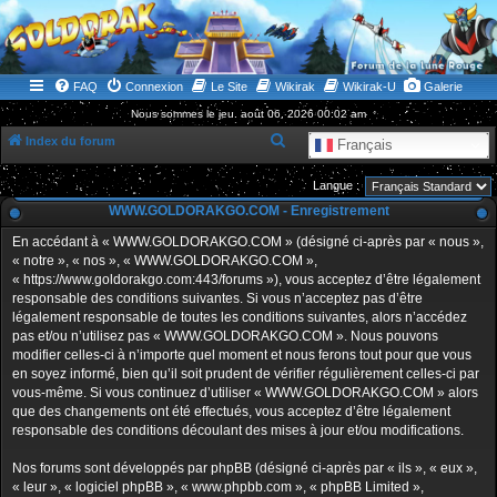
WWW.GOLDORAKGO.COM
le site de la Lune Rouge
FAQ
Connexion
Le Site
Wikirak
Wikirak-U
Galerie
Nous sommes le jeu. août 06, 2026 00:02 am
R
Index du forum
Français
e
Langue :
c
WWW.GOLDORAKGO.COM - Enregistrement
h
En accédant à « WWW.GOLDORAKGO.COM » (désigné ci-après par « nous »,
e
« notre », « nos », « WWW.GOLDORAKGO.COM »,
r
« https://www.goldorakgo.com:443/forums »), vous acceptez d’être légalement
responsable des conditions suivantes. Si vous n’acceptez pas d’être
c
légalement responsable de toutes les conditions suivantes, alors n’accédez
h
pas et/ou n’utilisez pas « WWW.GOLDORAKGO.COM ». Nous pouvons
e
modifier celles-ci à n’importe quel moment et nous ferons tout pour que vous
en soyez informé, bien qu’il soit prudent de vérifier régulièrement celles-ci par
r
vous-même. Si vous continuez d’utiliser « WWW.GOLDORAKGO.COM » alors
que des changements ont été effectués, vous acceptez d’être légalement
responsable des conditions découlant des mises à jour et/ou modifications.
Nos forums sont développés par phpBB (désigné ci-après par « ils », « eux »,
« leur », « logiciel phpBB », « www.phpbb.com », « phpBB Limited »,