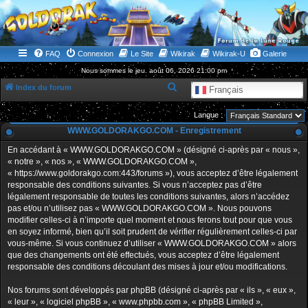
WWW.GOLDORAKGO.COM
le site de la Lune Rouge
FAQ
Connexion
Le Site
Wikirak
Wikirak-U
Galerie
Nous sommes le jeu. août 06, 2026 21:00 pm
R
Index du forum
Français
e
Langue :
c
WWW.GOLDORAKGO.COM - Enregistrement
h
En accédant à « WWW.GOLDORAKGO.COM » (désigné ci-après par « nous »,
e
« notre », « nos », « WWW.GOLDORAKGO.COM »,
r
« https://www.goldorakgo.com:443/forums »), vous acceptez d’être légalement
responsable des conditions suivantes. Si vous n’acceptez pas d’être
c
légalement responsable de toutes les conditions suivantes, alors n’accédez
h
pas et/ou n’utilisez pas « WWW.GOLDORAKGO.COM ». Nous pouvons
e
modifier celles-ci à n’importe quel moment et nous ferons tout pour que vous
en soyez informé, bien qu’il soit prudent de vérifier régulièrement celles-ci par
r
vous-même. Si vous continuez d’utiliser « WWW.GOLDORAKGO.COM » alors
que des changements ont été effectués, vous acceptez d’être légalement
responsable des conditions découlant des mises à jour et/ou modifications.
Nos forums sont développés par phpBB (désigné ci-après par « ils », « eux »,
« leur », « logiciel phpBB », « www.phpbb.com », « phpBB Limited »,