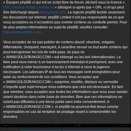
« Équipes phpBB ») qui est un script libre de forum, déclaré sous la licence «
GNU General Public License v2
» (désigné ci-après par « GPL ») et qui peut
être téléchargé depuis
www.phpbb.com
. Le logiciel phpBB facilite seulement
les discussions sur Internet. phpBB Limited n’est pas responsable de ce que
nous acceptons ou n’acceptons pas comme contenu ou conduite permis. Pour
de plus amples informations au sujet de phpBB, veuillez consulter :
https://www.phpbb.com/
.
Vous acceptez de ne pas publier de contenu abusif, obscène, vulgaire,
diffamatoire, choquant, menaçant, à caractère sexuel ou tout autre contenu qui
peut transgresser les lois de votre pays, du pays où
« WWW.GOLDORAKGO.COM » est hébergé ou les lois internationales. Le
faire peut vous mener à un bannissement immédiat et permanent, avec une
notification à votre fournisseur d’accès à Internet si nous le jugeons
nécessaire. Les adresses IP de tous les messages sont enregistrées pour
aider au renforcement de ces conditions. Vous acceptez que
« WWW.GOLDORAKGO.COM » supprime, modifie, déplace ou verrouille
n’importe quel sujet lorsque nous estimons que cela est nécessaire. En tant
que membre, vous acceptez que toutes les informations que vous avez saisies
soient stockées dans notre base de données. Bien que ces informations ne
soient pas diffusées à une tierce partie sans votre consentement, ni
« WWW.GOLDORAKGO.COM », ni phpBB ne pourront être tenus comme
responsables en cas de tentative de piratage visant à compromettre les
données.