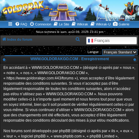
WWW.GOLDORAKGO.COM
le site de la Lune Rouge
FAQ
Connexion
Le Site
Wikirak
Wikirak-U
Galerie
Nous sommes le sam. août 08, 2026 23:41 pm
R
Index du forum
Français
e
Langue :
c
WWW.GOLDORAKGO.COM - Enregistrement
h
En accédant à « WWW.GOLDORAKGO.COM » (désigné ci-après par « nous »,
e
« notre », « nos », « WWW.GOLDORAKGO.COM »,
r
« https://www.goldorakgo.com:443/forums »), vous acceptez d’être légalement
responsable des conditions suivantes. Si vous n’acceptez pas d’être
c
légalement responsable de toutes les conditions suivantes, alors n’accédez
h
pas et/ou n’utilisez pas « WWW.GOLDORAKGO.COM ». Nous pouvons
e
modifier celles-ci à n’importe quel moment et nous ferons tout pour que vous
en soyez informé, bien qu’il soit prudent de vérifier régulièrement celles-ci par
r
vous-même. Si vous continuez d’utiliser « WWW.GOLDORAKGO.COM » alors
que des changements ont été effectués, vous acceptez d’être légalement
responsable des conditions découlant des mises à jour et/ou modifications.
Nos forums sont développés par phpBB (désigné ci-après par « ils », « eux »,
« leur », « logiciel phpBB », « www.phpbb.com », « phpBB Limited »,