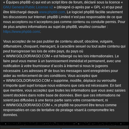
« Équipes phpBB ») qui est un script libre de forum, déclaré sous la licence «
GNU General Public License v2
» (désigné ci-après par « GPL ») et qui peut
être téléchargé depuis
www.phpbb.com
. Le logiciel phpBB facilite seulement
les discussions sur Internet. phpBB Limited n’est pas responsable de ce que
nous acceptons ou n’acceptons pas comme contenu ou conduite permis. Pour
de plus amples informations au sujet de phpBB, veuillez consulter :
https://www.phpbb.com/
.
Vous acceptez de ne pas publier de contenu abusif, obscène, vulgaire,
diffamatoire, choquant, menaçant, à caractère sexuel ou tout autre contenu qui
peut transgresser les lois de votre pays, du pays où
« WWW.GOLDORAKGO.COM » est hébergé ou les lois internationales. Le
faire peut vous mener à un bannissement immédiat et permanent, avec une
notification à votre fournisseur d’accès à Internet si nous le jugeons
nécessaire. Les adresses IP de tous les messages sont enregistrées pour
aider au renforcement de ces conditions. Vous acceptez que
« WWW.GOLDORAKGO.COM » supprime, modifie, déplace ou verrouille
n’importe quel sujet lorsque nous estimons que cela est nécessaire. En tant
que membre, vous acceptez que toutes les informations que vous avez saisies
soient stockées dans notre base de données. Bien que ces informations ne
soient pas diffusées à une tierce partie sans votre consentement, ni
« WWW.GOLDORAKGO.COM », ni phpBB ne pourront être tenus comme
responsables en cas de tentative de piratage visant à compromettre les
données.