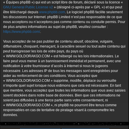
« Équipes phpBB ») qui est un script libre de forum, déclaré sous la licence «
GNU General Public License v2
» (désigné ci-après par « GPL ») et qui peut
être téléchargé depuis
www.phpbb.com
. Le logiciel phpBB facilite seulement
les discussions sur Internet. phpBB Limited n’est pas responsable de ce que
nous acceptons ou n’acceptons pas comme contenu ou conduite permis. Pour
de plus amples informations au sujet de phpBB, veuillez consulter :
https://www.phpbb.com/
.
Vous acceptez de ne pas publier de contenu abusif, obscène, vulgaire,
diffamatoire, choquant, menaçant, à caractère sexuel ou tout autre contenu qui
peut transgresser les lois de votre pays, du pays où
« WWW.GOLDORAKGO.COM » est hébergé ou les lois internationales. Le
faire peut vous mener à un bannissement immédiat et permanent, avec une
notification à votre fournisseur d’accès à Internet si nous le jugeons
nécessaire. Les adresses IP de tous les messages sont enregistrées pour
aider au renforcement de ces conditions. Vous acceptez que
« WWW.GOLDORAKGO.COM » supprime, modifie, déplace ou verrouille
n’importe quel sujet lorsque nous estimons que cela est nécessaire. En tant
que membre, vous acceptez que toutes les informations que vous avez saisies
soient stockées dans notre base de données. Bien que ces informations ne
soient pas diffusées à une tierce partie sans votre consentement, ni
« WWW.GOLDORAKGO.COM », ni phpBB ne pourront être tenus comme
responsables en cas de tentative de piratage visant à compromettre les
données.