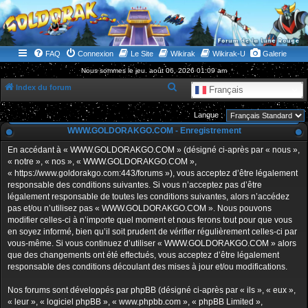
WWW.GOLDORAKGO.COM
le site de la Lune Rouge
FAQ
Connexion
Le Site
Wikirak
Wikirak-U
Galerie
Nous sommes le jeu. août 06, 2026 01:09 am
R
Index du forum
Français
e
Langue :
c
WWW.GOLDORAKGO.COM - Enregistrement
h
En accédant à « WWW.GOLDORAKGO.COM » (désigné ci-après par « nous »,
e
« notre », « nos », « WWW.GOLDORAKGO.COM »,
r
« https://www.goldorakgo.com:443/forums »), vous acceptez d’être légalement
responsable des conditions suivantes. Si vous n’acceptez pas d’être
c
légalement responsable de toutes les conditions suivantes, alors n’accédez
h
pas et/ou n’utilisez pas « WWW.GOLDORAKGO.COM ». Nous pouvons
e
modifier celles-ci à n’importe quel moment et nous ferons tout pour que vous
en soyez informé, bien qu’il soit prudent de vérifier régulièrement celles-ci par
r
vous-même. Si vous continuez d’utiliser « WWW.GOLDORAKGO.COM » alors
que des changements ont été effectués, vous acceptez d’être légalement
responsable des conditions découlant des mises à jour et/ou modifications.
Nos forums sont développés par phpBB (désigné ci-après par « ils », « eux »,
« leur », « logiciel phpBB », « www.phpbb.com », « phpBB Limited »,