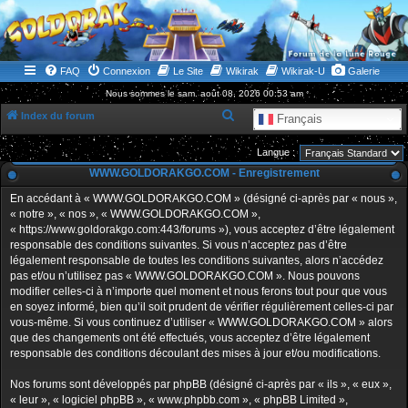
WWW.GOLDORAKGO.COM
le site de la Lune Rouge
FAQ
Connexion
Le Site
Wikirak
Wikirak-U
Galerie
Nous sommes le sam. août 08, 2026 00:53 am
R
Index du forum
Français
e
Langue :
c
WWW.GOLDORAKGO.COM - Enregistrement
h
En accédant à « WWW.GOLDORAKGO.COM » (désigné ci-après par « nous »,
e
« notre », « nos », « WWW.GOLDORAKGO.COM »,
r
« https://www.goldorakgo.com:443/forums »), vous acceptez d’être légalement
responsable des conditions suivantes. Si vous n’acceptez pas d’être
c
légalement responsable de toutes les conditions suivantes, alors n’accédez
h
pas et/ou n’utilisez pas « WWW.GOLDORAKGO.COM ». Nous pouvons
e
modifier celles-ci à n’importe quel moment et nous ferons tout pour que vous
en soyez informé, bien qu’il soit prudent de vérifier régulièrement celles-ci par
r
vous-même. Si vous continuez d’utiliser « WWW.GOLDORAKGO.COM » alors
que des changements ont été effectués, vous acceptez d’être légalement
responsable des conditions découlant des mises à jour et/ou modifications.
Nos forums sont développés par phpBB (désigné ci-après par « ils », « eux »,
« leur », « logiciel phpBB », « www.phpbb.com », « phpBB Limited »,