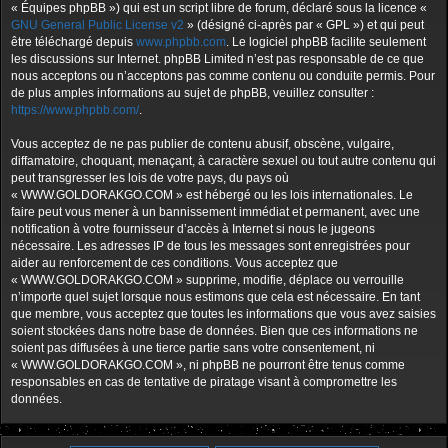
« Équipes phpBB ») qui est un script libre de forum, déclaré sous la licence «
GNU General Public License v2
» (désigné ci-après par « GPL ») et qui peut
être téléchargé depuis
www.phpbb.com
. Le logiciel phpBB facilite seulement
les discussions sur Internet. phpBB Limited n’est pas responsable de ce que
nous acceptons ou n’acceptons pas comme contenu ou conduite permis. Pour
de plus amples informations au sujet de phpBB, veuillez consulter :
https://www.phpbb.com/
.
Vous acceptez de ne pas publier de contenu abusif, obscène, vulgaire,
diffamatoire, choquant, menaçant, à caractère sexuel ou tout autre contenu qui
peut transgresser les lois de votre pays, du pays où
« WWW.GOLDORAKGO.COM » est hébergé ou les lois internationales. Le
faire peut vous mener à un bannissement immédiat et permanent, avec une
notification à votre fournisseur d’accès à Internet si nous le jugeons
nécessaire. Les adresses IP de tous les messages sont enregistrées pour
aider au renforcement de ces conditions. Vous acceptez que
« WWW.GOLDORAKGO.COM » supprime, modifie, déplace ou verrouille
n’importe quel sujet lorsque nous estimons que cela est nécessaire. En tant
que membre, vous acceptez que toutes les informations que vous avez saisies
soient stockées dans notre base de données. Bien que ces informations ne
soient pas diffusées à une tierce partie sans votre consentement, ni
« WWW.GOLDORAKGO.COM », ni phpBB ne pourront être tenus comme
responsables en cas de tentative de piratage visant à compromettre les
données.