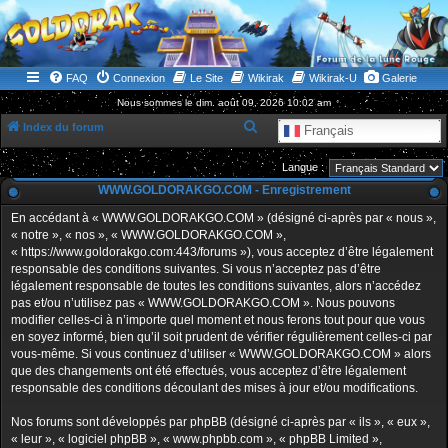
WWW.GOLDORAKGO.COM
le site de la Lune Rouge
FAQ
Connexion
Le Site
Wikirak
Wikirak-U
Galerie
Nous sommes le dim. août 09, 2026 10:02 am
R
Index du forum
Français
e
Langue :
c
WWW.GOLDORAKGO.COM - Enregistrement
h
En accédant à « WWW.GOLDORAKGO.COM » (désigné ci-après par « nous »,
e
« notre », « nos », « WWW.GOLDORAKGO.COM »,
r
« https://www.goldorakgo.com:443/forums »), vous acceptez d’être légalement
responsable des conditions suivantes. Si vous n’acceptez pas d’être
c
légalement responsable de toutes les conditions suivantes, alors n’accédez
h
pas et/ou n’utilisez pas « WWW.GOLDORAKGO.COM ». Nous pouvons
e
modifier celles-ci à n’importe quel moment et nous ferons tout pour que vous
en soyez informé, bien qu’il soit prudent de vérifier régulièrement celles-ci par
r
vous-même. Si vous continuez d’utiliser « WWW.GOLDORAKGO.COM » alors
que des changements ont été effectués, vous acceptez d’être légalement
responsable des conditions découlant des mises à jour et/ou modifications.
Nos forums sont développés par phpBB (désigné ci-après par « ils », « eux »,
« leur », « logiciel phpBB », « www.phpbb.com », « phpBB Limited »,