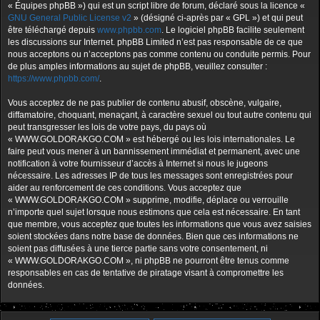
« Équipes phpBB ») qui est un script libre de forum, déclaré sous la licence «
GNU General Public License v2
» (désigné ci-après par « GPL ») et qui peut
être téléchargé depuis
www.phpbb.com
. Le logiciel phpBB facilite seulement
les discussions sur Internet. phpBB Limited n’est pas responsable de ce que
nous acceptons ou n’acceptons pas comme contenu ou conduite permis. Pour
de plus amples informations au sujet de phpBB, veuillez consulter :
https://www.phpbb.com/
.
Vous acceptez de ne pas publier de contenu abusif, obscène, vulgaire,
diffamatoire, choquant, menaçant, à caractère sexuel ou tout autre contenu qui
peut transgresser les lois de votre pays, du pays où
« WWW.GOLDORAKGO.COM » est hébergé ou les lois internationales. Le
faire peut vous mener à un bannissement immédiat et permanent, avec une
notification à votre fournisseur d’accès à Internet si nous le jugeons
nécessaire. Les adresses IP de tous les messages sont enregistrées pour
aider au renforcement de ces conditions. Vous acceptez que
« WWW.GOLDORAKGO.COM » supprime, modifie, déplace ou verrouille
n’importe quel sujet lorsque nous estimons que cela est nécessaire. En tant
que membre, vous acceptez que toutes les informations que vous avez saisies
soient stockées dans notre base de données. Bien que ces informations ne
soient pas diffusées à une tierce partie sans votre consentement, ni
« WWW.GOLDORAKGO.COM », ni phpBB ne pourront être tenus comme
responsables en cas de tentative de piratage visant à compromettre les
données.