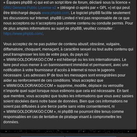
« Équipes phpBB ») qui est un script libre de forum, déclaré sous la licence «
GNU General Public License v2
» (désigné ci-après par « GPL ») et qui peut
être téléchargé depuis
www.phpbb.com
. Le logiciel phpBB facilite seulement
les discussions sur Internet. phpBB Limited n’est pas responsable de ce que
nous acceptons ou n’acceptons pas comme contenu ou conduite permis. Pour
de plus amples informations au sujet de phpBB, veuillez consulter :
https://www.phpbb.com/
.
Vous acceptez de ne pas publier de contenu abusif, obscène, vulgaire,
diffamatoire, choquant, menaçant, à caractère sexuel ou tout autre contenu qui
peut transgresser les lois de votre pays, du pays où
« WWW.GOLDORAKGO.COM » est hébergé ou les lois internationales. Le
faire peut vous mener à un bannissement immédiat et permanent, avec une
notification à votre fournisseur d’accès à Internet si nous le jugeons
nécessaire. Les adresses IP de tous les messages sont enregistrées pour
aider au renforcement de ces conditions. Vous acceptez que
« WWW.GOLDORAKGO.COM » supprime, modifie, déplace ou verrouille
n’importe quel sujet lorsque nous estimons que cela est nécessaire. En tant
que membre, vous acceptez que toutes les informations que vous avez saisies
soient stockées dans notre base de données. Bien que ces informations ne
soient pas diffusées à une tierce partie sans votre consentement, ni
« WWW.GOLDORAKGO.COM », ni phpBB ne pourront être tenus comme
responsables en cas de tentative de piratage visant à compromettre les
données.