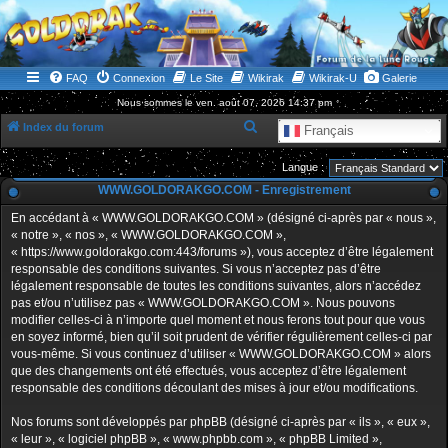
WWW.GOLDORAKGO.COM
le site de la Lune Rouge
FAQ
Connexion
Le Site
Wikirak
Wikirak-U
Galerie
Nous sommes le ven. août 07, 2026 14:37 pm
R
Index du forum
Français
e
Langue :
c
WWW.GOLDORAKGO.COM - Enregistrement
h
En accédant à « WWW.GOLDORAKGO.COM » (désigné ci-après par « nous »,
e
« notre », « nos », « WWW.GOLDORAKGO.COM »,
r
« https://www.goldorakgo.com:443/forums »), vous acceptez d’être légalement
responsable des conditions suivantes. Si vous n’acceptez pas d’être
c
légalement responsable de toutes les conditions suivantes, alors n’accédez
h
pas et/ou n’utilisez pas « WWW.GOLDORAKGO.COM ». Nous pouvons
e
modifier celles-ci à n’importe quel moment et nous ferons tout pour que vous
en soyez informé, bien qu’il soit prudent de vérifier régulièrement celles-ci par
r
vous-même. Si vous continuez d’utiliser « WWW.GOLDORAKGO.COM » alors
que des changements ont été effectués, vous acceptez d’être légalement
responsable des conditions découlant des mises à jour et/ou modifications.
Nos forums sont développés par phpBB (désigné ci-après par « ils », « eux »,
« leur », « logiciel phpBB », « www.phpbb.com », « phpBB Limited »,