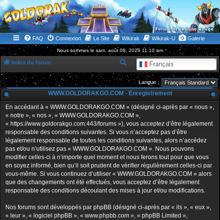
WWW.GOLDORAKGO.COM
le site de la Lune Rouge
FAQ
Connexion
Le Site
Wikirak
Wikirak-U
Galerie
Nous sommes le sam. août 08, 2026 11:10 am
R
Index du forum
Français
e
Langue :
c
WWW.GOLDORAKGO.COM - Enregistrement
h
En accédant à « WWW.GOLDORAKGO.COM » (désigné ci-après par « nous »,
e
« notre », « nos », « WWW.GOLDORAKGO.COM »,
r
« https://www.goldorakgo.com:443/forums »), vous acceptez d’être légalement
responsable des conditions suivantes. Si vous n’acceptez pas d’être
c
légalement responsable de toutes les conditions suivantes, alors n’accédez
h
pas et/ou n’utilisez pas « WWW.GOLDORAKGO.COM ». Nous pouvons
e
modifier celles-ci à n’importe quel moment et nous ferons tout pour que vous
en soyez informé, bien qu’il soit prudent de vérifier régulièrement celles-ci par
r
vous-même. Si vous continuez d’utiliser « WWW.GOLDORAKGO.COM » alors
que des changements ont été effectués, vous acceptez d’être légalement
responsable des conditions découlant des mises à jour et/ou modifications.
Nos forums sont développés par phpBB (désigné ci-après par « ils », « eux »,
« leur », « logiciel phpBB », « www.phpbb.com », « phpBB Limited »,