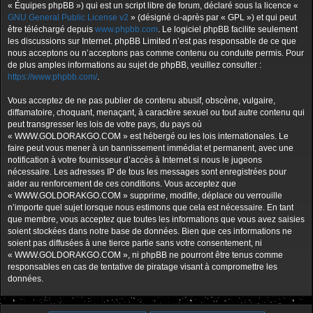
« Équipes phpBB ») qui est un script libre de forum, déclaré sous la licence «
GNU General Public License v2
» (désigné ci-après par « GPL ») et qui peut
être téléchargé depuis
www.phpbb.com
. Le logiciel phpBB facilite seulement
les discussions sur Internet. phpBB Limited n’est pas responsable de ce que
nous acceptons ou n’acceptons pas comme contenu ou conduite permis. Pour
de plus amples informations au sujet de phpBB, veuillez consulter :
https://www.phpbb.com/
.
Vous acceptez de ne pas publier de contenu abusif, obscène, vulgaire,
diffamatoire, choquant, menaçant, à caractère sexuel ou tout autre contenu qui
peut transgresser les lois de votre pays, du pays où
« WWW.GOLDORAKGO.COM » est hébergé ou les lois internationales. Le
faire peut vous mener à un bannissement immédiat et permanent, avec une
notification à votre fournisseur d’accès à Internet si nous le jugeons
nécessaire. Les adresses IP de tous les messages sont enregistrées pour
aider au renforcement de ces conditions. Vous acceptez que
« WWW.GOLDORAKGO.COM » supprime, modifie, déplace ou verrouille
n’importe quel sujet lorsque nous estimons que cela est nécessaire. En tant
que membre, vous acceptez que toutes les informations que vous avez saisies
soient stockées dans notre base de données. Bien que ces informations ne
soient pas diffusées à une tierce partie sans votre consentement, ni
« WWW.GOLDORAKGO.COM », ni phpBB ne pourront être tenus comme
responsables en cas de tentative de piratage visant à compromettre les
données.