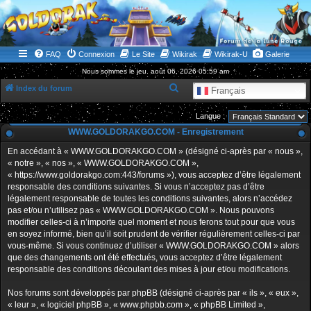
WWW.GOLDORAKGO.COM
le site de la Lune Rouge
FAQ
Connexion
Le Site
Wikirak
Wikirak-U
Galerie
Nous sommes le jeu. août 06, 2026 05:59 am
R
Index du forum
Français
e
Langue :
c
WWW.GOLDORAKGO.COM - Enregistrement
h
En accédant à « WWW.GOLDORAKGO.COM » (désigné ci-après par « nous »,
e
« notre », « nos », « WWW.GOLDORAKGO.COM »,
r
« https://www.goldorakgo.com:443/forums »), vous acceptez d’être légalement
responsable des conditions suivantes. Si vous n’acceptez pas d’être
c
légalement responsable de toutes les conditions suivantes, alors n’accédez
h
pas et/ou n’utilisez pas « WWW.GOLDORAKGO.COM ». Nous pouvons
e
modifier celles-ci à n’importe quel moment et nous ferons tout pour que vous
en soyez informé, bien qu’il soit prudent de vérifier régulièrement celles-ci par
r
vous-même. Si vous continuez d’utiliser « WWW.GOLDORAKGO.COM » alors
que des changements ont été effectués, vous acceptez d’être légalement
responsable des conditions découlant des mises à jour et/ou modifications.
Nos forums sont développés par phpBB (désigné ci-après par « ils », « eux »,
« leur », « logiciel phpBB », « www.phpbb.com », « phpBB Limited »,