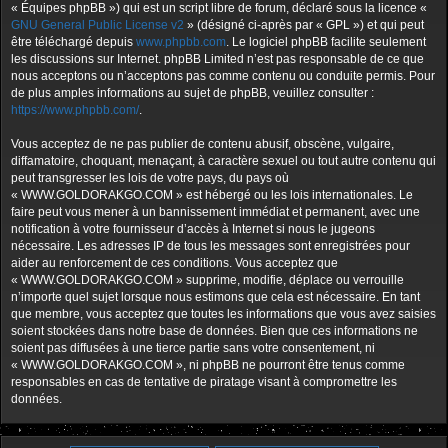
« Équipes phpBB ») qui est un script libre de forum, déclaré sous la licence «
GNU General Public License v2
» (désigné ci-après par « GPL ») et qui peut
être téléchargé depuis
www.phpbb.com
. Le logiciel phpBB facilite seulement
les discussions sur Internet. phpBB Limited n’est pas responsable de ce que
nous acceptons ou n’acceptons pas comme contenu ou conduite permis. Pour
de plus amples informations au sujet de phpBB, veuillez consulter :
https://www.phpbb.com/
.
Vous acceptez de ne pas publier de contenu abusif, obscène, vulgaire,
diffamatoire, choquant, menaçant, à caractère sexuel ou tout autre contenu qui
peut transgresser les lois de votre pays, du pays où
« WWW.GOLDORAKGO.COM » est hébergé ou les lois internationales. Le
faire peut vous mener à un bannissement immédiat et permanent, avec une
notification à votre fournisseur d’accès à Internet si nous le jugeons
nécessaire. Les adresses IP de tous les messages sont enregistrées pour
aider au renforcement de ces conditions. Vous acceptez que
« WWW.GOLDORAKGO.COM » supprime, modifie, déplace ou verrouille
n’importe quel sujet lorsque nous estimons que cela est nécessaire. En tant
que membre, vous acceptez que toutes les informations que vous avez saisies
soient stockées dans notre base de données. Bien que ces informations ne
soient pas diffusées à une tierce partie sans votre consentement, ni
« WWW.GOLDORAKGO.COM », ni phpBB ne pourront être tenus comme
responsables en cas de tentative de piratage visant à compromettre les
données.