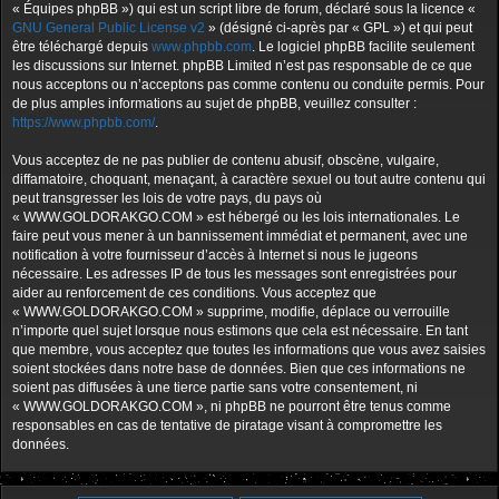
« Équipes phpBB ») qui est un script libre de forum, déclaré sous la licence «
GNU General Public License v2
» (désigné ci-après par « GPL ») et qui peut
être téléchargé depuis
www.phpbb.com
. Le logiciel phpBB facilite seulement
les discussions sur Internet. phpBB Limited n’est pas responsable de ce que
nous acceptons ou n’acceptons pas comme contenu ou conduite permis. Pour
de plus amples informations au sujet de phpBB, veuillez consulter :
https://www.phpbb.com/
.
Vous acceptez de ne pas publier de contenu abusif, obscène, vulgaire,
diffamatoire, choquant, menaçant, à caractère sexuel ou tout autre contenu qui
peut transgresser les lois de votre pays, du pays où
« WWW.GOLDORAKGO.COM » est hébergé ou les lois internationales. Le
faire peut vous mener à un bannissement immédiat et permanent, avec une
notification à votre fournisseur d’accès à Internet si nous le jugeons
nécessaire. Les adresses IP de tous les messages sont enregistrées pour
aider au renforcement de ces conditions. Vous acceptez que
« WWW.GOLDORAKGO.COM » supprime, modifie, déplace ou verrouille
n’importe quel sujet lorsque nous estimons que cela est nécessaire. En tant
que membre, vous acceptez que toutes les informations que vous avez saisies
soient stockées dans notre base de données. Bien que ces informations ne
soient pas diffusées à une tierce partie sans votre consentement, ni
« WWW.GOLDORAKGO.COM », ni phpBB ne pourront être tenus comme
responsables en cas de tentative de piratage visant à compromettre les
données.