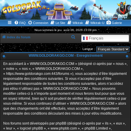
WWW.GOLDORAKGO.COM
le site de la Lune Rouge
FAQ
Connexion
Le Site
Wikirak
Wikirak-U
Galerie
Nous sommes le jeu. août 06, 2026 23:09 pm
R
Index du forum
Français
e
Langue :
c
WWW.GOLDORAKGO.COM - Enregistrement
h
En accédant à « WWW.GOLDORAKGO.COM » (désigné ci-après par « nous »,
e
« notre », « nos », « WWW.GOLDORAKGO.COM »,
r
« https://www.goldorakgo.com:443/forums »), vous acceptez d’être légalement
responsable des conditions suivantes. Si vous n’acceptez pas d’être
c
légalement responsable de toutes les conditions suivantes, alors n’accédez
h
pas et/ou n’utilisez pas « WWW.GOLDORAKGO.COM ». Nous pouvons
e
modifier celles-ci à n’importe quel moment et nous ferons tout pour que vous
en soyez informé, bien qu’il soit prudent de vérifier régulièrement celles-ci par
r
vous-même. Si vous continuez d’utiliser « WWW.GOLDORAKGO.COM » alors
que des changements ont été effectués, vous acceptez d’être légalement
responsable des conditions découlant des mises à jour et/ou modifications.
Nos forums sont développés par phpBB (désigné ci-après par « ils », « eux »,
« leur », « logiciel phpBB », « www.phpbb.com », « phpBB Limited »,