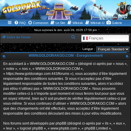
WWW.GOLDORAKGO.COM
le site de la Lune Rouge
FAQ
Connexion
Le Site
Wikirak
Wikirak-U
Galerie
Nous sommes le dim. août 09, 2026 17:56 pm
R
Index du forum
Français
e
Langue :
c
WWW.GOLDORAKGO.COM - Enregistrement
h
En accédant à « WWW.GOLDORAKGO.COM » (désigné ci-après par « nous »,
e
« notre », « nos », « WWW.GOLDORAKGO.COM »,
r
« https://www.goldorakgo.com:443/forums »), vous acceptez d’être légalement
responsable des conditions suivantes. Si vous n’acceptez pas d’être
c
légalement responsable de toutes les conditions suivantes, alors n’accédez
h
pas et/ou n’utilisez pas « WWW.GOLDORAKGO.COM ». Nous pouvons
e
modifier celles-ci à n’importe quel moment et nous ferons tout pour que vous
en soyez informé, bien qu’il soit prudent de vérifier régulièrement celles-ci par
r
vous-même. Si vous continuez d’utiliser « WWW.GOLDORAKGO.COM » alors
que des changements ont été effectués, vous acceptez d’être légalement
responsable des conditions découlant des mises à jour et/ou modifications.
Nos forums sont développés par phpBB (désigné ci-après par « ils », « eux »,
« leur », « logiciel phpBB », « www.phpbb.com », « phpBB Limited »,