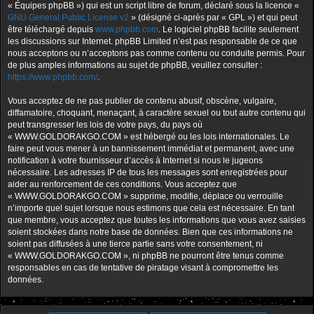
« Équipes phpBB ») qui est un script libre de forum, déclaré sous la licence «
GNU General Public License v2
» (désigné ci-après par « GPL ») et qui peut
être téléchargé depuis
www.phpbb.com
. Le logiciel phpBB facilite seulement
les discussions sur Internet. phpBB Limited n’est pas responsable de ce que
nous acceptons ou n’acceptons pas comme contenu ou conduite permis. Pour
de plus amples informations au sujet de phpBB, veuillez consulter :
https://www.phpbb.com/
.
Vous acceptez de ne pas publier de contenu abusif, obscène, vulgaire,
diffamatoire, choquant, menaçant, à caractère sexuel ou tout autre contenu qui
peut transgresser les lois de votre pays, du pays où
« WWW.GOLDORAKGO.COM » est hébergé ou les lois internationales. Le
faire peut vous mener à un bannissement immédiat et permanent, avec une
notification à votre fournisseur d’accès à Internet si nous le jugeons
nécessaire. Les adresses IP de tous les messages sont enregistrées pour
aider au renforcement de ces conditions. Vous acceptez que
« WWW.GOLDORAKGO.COM » supprime, modifie, déplace ou verrouille
n’importe quel sujet lorsque nous estimons que cela est nécessaire. En tant
que membre, vous acceptez que toutes les informations que vous avez saisies
soient stockées dans notre base de données. Bien que ces informations ne
soient pas diffusées à une tierce partie sans votre consentement, ni
« WWW.GOLDORAKGO.COM », ni phpBB ne pourront être tenus comme
responsables en cas de tentative de piratage visant à compromettre les
données.