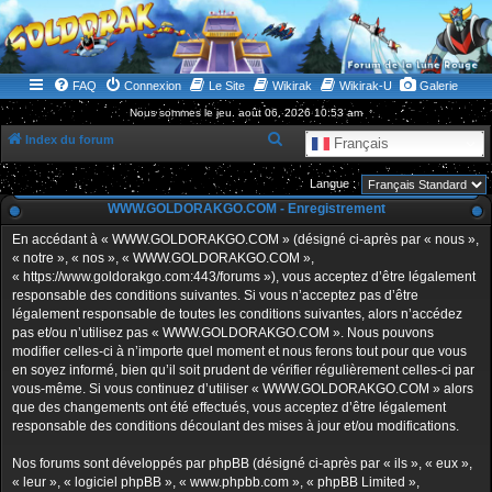
WWW.GOLDORAKGO.COM
le site de la Lune Rouge
FAQ
Connexion
Le Site
Wikirak
Wikirak-U
Galerie
Nous sommes le jeu. août 06, 2026 10:53 am
R
Index du forum
Français
e
Langue :
c
WWW.GOLDORAKGO.COM - Enregistrement
h
En accédant à « WWW.GOLDORAKGO.COM » (désigné ci-après par « nous »,
e
« notre », « nos », « WWW.GOLDORAKGO.COM »,
r
« https://www.goldorakgo.com:443/forums »), vous acceptez d’être légalement
responsable des conditions suivantes. Si vous n’acceptez pas d’être
c
légalement responsable de toutes les conditions suivantes, alors n’accédez
h
pas et/ou n’utilisez pas « WWW.GOLDORAKGO.COM ». Nous pouvons
e
modifier celles-ci à n’importe quel moment et nous ferons tout pour que vous
en soyez informé, bien qu’il soit prudent de vérifier régulièrement celles-ci par
r
vous-même. Si vous continuez d’utiliser « WWW.GOLDORAKGO.COM » alors
que des changements ont été effectués, vous acceptez d’être légalement
responsable des conditions découlant des mises à jour et/ou modifications.
Nos forums sont développés par phpBB (désigné ci-après par « ils », « eux »,
« leur », « logiciel phpBB », « www.phpbb.com », « phpBB Limited »,