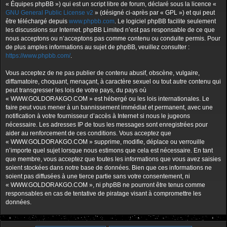
« Équipes phpBB ») qui est un script libre de forum, déclaré sous la licence «
GNU General Public License v2
» (désigné ci-après par « GPL ») et qui peut
être téléchargé depuis
www.phpbb.com
. Le logiciel phpBB facilite seulement
les discussions sur Internet. phpBB Limited n’est pas responsable de ce que
nous acceptons ou n’acceptons pas comme contenu ou conduite permis. Pour
de plus amples informations au sujet de phpBB, veuillez consulter :
https://www.phpbb.com/
.
Vous acceptez de ne pas publier de contenu abusif, obscène, vulgaire,
diffamatoire, choquant, menaçant, à caractère sexuel ou tout autre contenu qui
peut transgresser les lois de votre pays, du pays où
« WWW.GOLDORAKGO.COM » est hébergé ou les lois internationales. Le
faire peut vous mener à un bannissement immédiat et permanent, avec une
notification à votre fournisseur d’accès à Internet si nous le jugeons
nécessaire. Les adresses IP de tous les messages sont enregistrées pour
aider au renforcement de ces conditions. Vous acceptez que
« WWW.GOLDORAKGO.COM » supprime, modifie, déplace ou verrouille
n’importe quel sujet lorsque nous estimons que cela est nécessaire. En tant
que membre, vous acceptez que toutes les informations que vous avez saisies
soient stockées dans notre base de données. Bien que ces informations ne
soient pas diffusées à une tierce partie sans votre consentement, ni
« WWW.GOLDORAKGO.COM », ni phpBB ne pourront être tenus comme
responsables en cas de tentative de piratage visant à compromettre les
données.