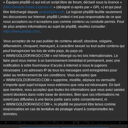
« Équipes phpBB ») qui est un script libre de forum, déclaré sous la licence «
GNU General Public License v2
» (désigné ci-après par « GPL ») et qui peut
être téléchargé depuis
www.phpbb.com
. Le logiciel phpBB facilite seulement
les discussions sur Internet. phpBB Limited n’est pas responsable de ce que
nous acceptons ou n’acceptons pas comme contenu ou conduite permis. Pour
de plus amples informations au sujet de phpBB, veuillez consulter :
https://www.phpbb.com/
.
Vous acceptez de ne pas publier de contenu abusif, obscène, vulgaire,
diffamatoire, choquant, menaçant, à caractère sexuel ou tout autre contenu qui
peut transgresser les lois de votre pays, du pays où
« WWW.GOLDORAKGO.COM » est hébergé ou les lois internationales. Le
faire peut vous mener à un bannissement immédiat et permanent, avec une
notification à votre fournisseur d’accès à Internet si nous le jugeons
nécessaire. Les adresses IP de tous les messages sont enregistrées pour
aider au renforcement de ces conditions. Vous acceptez que
« WWW.GOLDORAKGO.COM » supprime, modifie, déplace ou verrouille
n’importe quel sujet lorsque nous estimons que cela est nécessaire. En tant
que membre, vous acceptez que toutes les informations que vous avez saisies
soient stockées dans notre base de données. Bien que ces informations ne
soient pas diffusées à une tierce partie sans votre consentement, ni
« WWW.GOLDORAKGO.COM », ni phpBB ne pourront être tenus comme
responsables en cas de tentative de piratage visant à compromettre les
données.