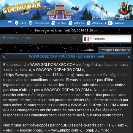
WWW.GOLDORAKGO.COM
le site de la Lune Rouge
FAQ
Connexion
Le Site
Wikirak
Wikirak-U
Galerie
Nous sommes le jeu. août 06, 2026 23:20 pm
R
Index du forum
Français
e
Langue :
c
WWW.GOLDORAKGO.COM - Enregistrement
h
En accédant à « WWW.GOLDORAKGO.COM » (désigné ci-après par « nous »,
e
« notre », « nos », « WWW.GOLDORAKGO.COM »,
r
« https://www.goldorakgo.com:443/forums »), vous acceptez d’être légalement
responsable des conditions suivantes. Si vous n’acceptez pas d’être
c
légalement responsable de toutes les conditions suivantes, alors n’accédez
h
pas et/ou n’utilisez pas « WWW.GOLDORAKGO.COM ». Nous pouvons
e
modifier celles-ci à n’importe quel moment et nous ferons tout pour que vous
en soyez informé, bien qu’il soit prudent de vérifier régulièrement celles-ci par
r
vous-même. Si vous continuez d’utiliser « WWW.GOLDORAKGO.COM » alors
que des changements ont été effectués, vous acceptez d’être légalement
responsable des conditions découlant des mises à jour et/ou modifications.
Nos forums sont développés par phpBB (désigné ci-après par « ils », « eux »,
« leur », « logiciel phpBB », « www.phpbb.com », « phpBB Limited »,