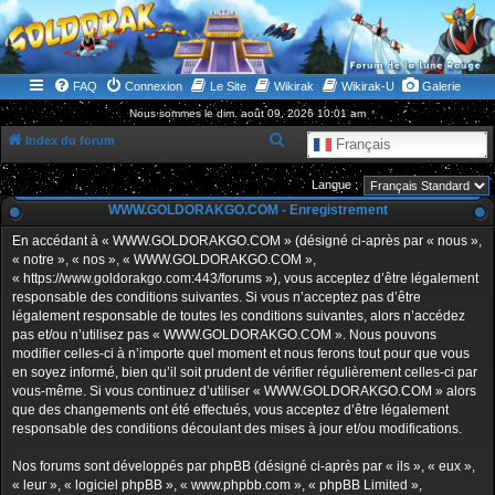
WWW.GOLDORAKGO.COM
le site de la Lune Rouge
FAQ
Connexion
Le Site
Wikirak
Wikirak-U
Galerie
Nous sommes le dim. août 09, 2026 10:01 am
R
Index du forum
Français
e
Langue :
c
WWW.GOLDORAKGO.COM - Enregistrement
h
En accédant à « WWW.GOLDORAKGO.COM » (désigné ci-après par « nous »,
e
« notre », « nos », « WWW.GOLDORAKGO.COM »,
r
« https://www.goldorakgo.com:443/forums »), vous acceptez d’être légalement
responsable des conditions suivantes. Si vous n’acceptez pas d’être
c
légalement responsable de toutes les conditions suivantes, alors n’accédez
h
pas et/ou n’utilisez pas « WWW.GOLDORAKGO.COM ». Nous pouvons
e
modifier celles-ci à n’importe quel moment et nous ferons tout pour que vous
en soyez informé, bien qu’il soit prudent de vérifier régulièrement celles-ci par
r
vous-même. Si vous continuez d’utiliser « WWW.GOLDORAKGO.COM » alors
que des changements ont été effectués, vous acceptez d’être légalement
responsable des conditions découlant des mises à jour et/ou modifications.
Nos forums sont développés par phpBB (désigné ci-après par « ils », « eux »,
« leur », « logiciel phpBB », « www.phpbb.com », « phpBB Limited »,