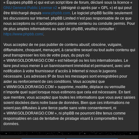
« Équipes phpBB ») qui est un script libre de forum, déclaré sous la licence «
GNU General Public License v2
» (désigné ci-après par « GPL ») et qui peut
être téléchargé depuis
www.phpbb.com
. Le logiciel phpBB facilite seulement
les discussions sur Internet. phpBB Limited n’est pas responsable de ce que
nous acceptons ou n’acceptons pas comme contenu ou conduite permis. Pour
de plus amples informations au sujet de phpBB, veuillez consulter :
https://www.phpbb.com/
.
Vous acceptez de ne pas publier de contenu abusif, obscène, vulgaire,
diffamatoire, choquant, menaçant, à caractère sexuel ou tout autre contenu qui
peut transgresser les lois de votre pays, du pays où
« WWW.GOLDORAKGO.COM » est hébergé ou les lois internationales. Le
faire peut vous mener à un bannissement immédiat et permanent, avec une
notification à votre fournisseur d’accès à Internet si nous le jugeons
nécessaire. Les adresses IP de tous les messages sont enregistrées pour
aider au renforcement de ces conditions. Vous acceptez que
« WWW.GOLDORAKGO.COM » supprime, modifie, déplace ou verrouille
n’importe quel sujet lorsque nous estimons que cela est nécessaire. En tant
que membre, vous acceptez que toutes les informations que vous avez saisies
soient stockées dans notre base de données. Bien que ces informations ne
soient pas diffusées à une tierce partie sans votre consentement, ni
« WWW.GOLDORAKGO.COM », ni phpBB ne pourront être tenus comme
responsables en cas de tentative de piratage visant à compromettre les
données.