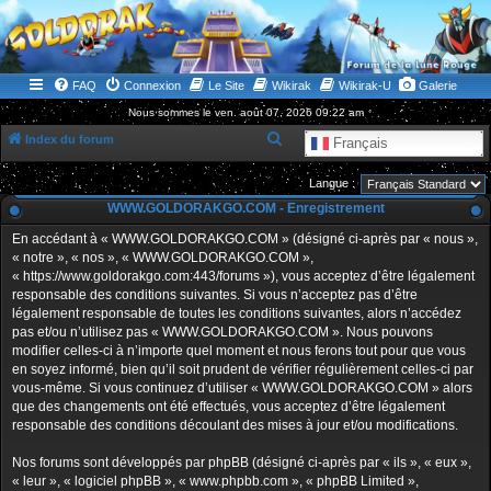
WWW.GOLDORAKGO.COM
le site de la Lune Rouge
FAQ
Connexion
Le Site
Wikirak
Wikirak-U
Galerie
Nous sommes le ven. août 07, 2026 09:22 am
R
Index du forum
Français
e
Langue :
c
WWW.GOLDORAKGO.COM - Enregistrement
h
En accédant à « WWW.GOLDORAKGO.COM » (désigné ci-après par « nous »,
e
« notre », « nos », « WWW.GOLDORAKGO.COM »,
r
« https://www.goldorakgo.com:443/forums »), vous acceptez d’être légalement
responsable des conditions suivantes. Si vous n’acceptez pas d’être
c
légalement responsable de toutes les conditions suivantes, alors n’accédez
h
pas et/ou n’utilisez pas « WWW.GOLDORAKGO.COM ». Nous pouvons
e
modifier celles-ci à n’importe quel moment et nous ferons tout pour que vous
en soyez informé, bien qu’il soit prudent de vérifier régulièrement celles-ci par
r
vous-même. Si vous continuez d’utiliser « WWW.GOLDORAKGO.COM » alors
que des changements ont été effectués, vous acceptez d’être légalement
responsable des conditions découlant des mises à jour et/ou modifications.
Nos forums sont développés par phpBB (désigné ci-après par « ils », « eux »,
« leur », « logiciel phpBB », « www.phpbb.com », « phpBB Limited »,