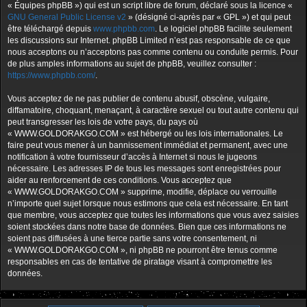
« Équipes phpBB ») qui est un script libre de forum, déclaré sous la licence «
GNU General Public License v2
» (désigné ci-après par « GPL ») et qui peut
être téléchargé depuis
www.phpbb.com
. Le logiciel phpBB facilite seulement
les discussions sur Internet. phpBB Limited n’est pas responsable de ce que
nous acceptons ou n’acceptons pas comme contenu ou conduite permis. Pour
de plus amples informations au sujet de phpBB, veuillez consulter :
https://www.phpbb.com/
.
Vous acceptez de ne pas publier de contenu abusif, obscène, vulgaire,
diffamatoire, choquant, menaçant, à caractère sexuel ou tout autre contenu qui
peut transgresser les lois de votre pays, du pays où
« WWW.GOLDORAKGO.COM » est hébergé ou les lois internationales. Le
faire peut vous mener à un bannissement immédiat et permanent, avec une
notification à votre fournisseur d’accès à Internet si nous le jugeons
nécessaire. Les adresses IP de tous les messages sont enregistrées pour
aider au renforcement de ces conditions. Vous acceptez que
« WWW.GOLDORAKGO.COM » supprime, modifie, déplace ou verrouille
n’importe quel sujet lorsque nous estimons que cela est nécessaire. En tant
que membre, vous acceptez que toutes les informations que vous avez saisies
soient stockées dans notre base de données. Bien que ces informations ne
soient pas diffusées à une tierce partie sans votre consentement, ni
« WWW.GOLDORAKGO.COM », ni phpBB ne pourront être tenus comme
responsables en cas de tentative de piratage visant à compromettre les
données.