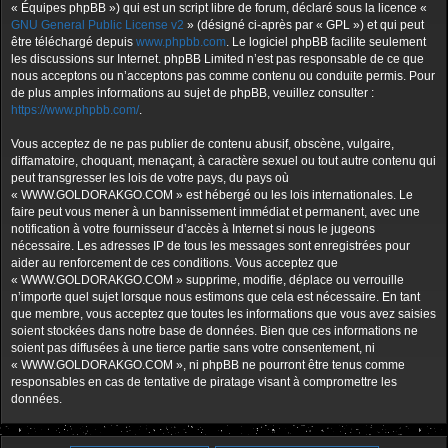
« Équipes phpBB ») qui est un script libre de forum, déclaré sous la licence «
GNU General Public License v2
» (désigné ci-après par « GPL ») et qui peut
être téléchargé depuis
www.phpbb.com
. Le logiciel phpBB facilite seulement
les discussions sur Internet. phpBB Limited n’est pas responsable de ce que
nous acceptons ou n’acceptons pas comme contenu ou conduite permis. Pour
de plus amples informations au sujet de phpBB, veuillez consulter :
https://www.phpbb.com/
.
Vous acceptez de ne pas publier de contenu abusif, obscène, vulgaire,
diffamatoire, choquant, menaçant, à caractère sexuel ou tout autre contenu qui
peut transgresser les lois de votre pays, du pays où
« WWW.GOLDORAKGO.COM » est hébergé ou les lois internationales. Le
faire peut vous mener à un bannissement immédiat et permanent, avec une
notification à votre fournisseur d’accès à Internet si nous le jugeons
nécessaire. Les adresses IP de tous les messages sont enregistrées pour
aider au renforcement de ces conditions. Vous acceptez que
« WWW.GOLDORAKGO.COM » supprime, modifie, déplace ou verrouille
n’importe quel sujet lorsque nous estimons que cela est nécessaire. En tant
que membre, vous acceptez que toutes les informations que vous avez saisies
soient stockées dans notre base de données. Bien que ces informations ne
soient pas diffusées à une tierce partie sans votre consentement, ni
« WWW.GOLDORAKGO.COM », ni phpBB ne pourront être tenus comme
responsables en cas de tentative de piratage visant à compromettre les
données.