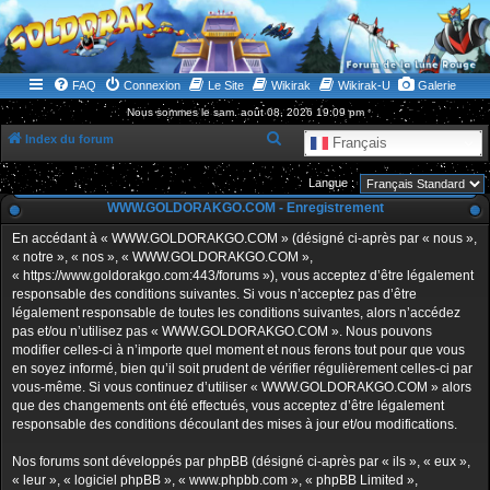
WWW.GOLDORAKGO.COM
le site de la Lune Rouge
FAQ
Connexion
Le Site
Wikirak
Wikirak-U
Galerie
Nous sommes le sam. août 08, 2026 19:09 pm
R
Index du forum
Français
e
Langue :
c
WWW.GOLDORAKGO.COM - Enregistrement
h
En accédant à « WWW.GOLDORAKGO.COM » (désigné ci-après par « nous »,
e
« notre », « nos », « WWW.GOLDORAKGO.COM »,
r
« https://www.goldorakgo.com:443/forums »), vous acceptez d’être légalement
responsable des conditions suivantes. Si vous n’acceptez pas d’être
c
légalement responsable de toutes les conditions suivantes, alors n’accédez
h
pas et/ou n’utilisez pas « WWW.GOLDORAKGO.COM ». Nous pouvons
e
modifier celles-ci à n’importe quel moment et nous ferons tout pour que vous
en soyez informé, bien qu’il soit prudent de vérifier régulièrement celles-ci par
r
vous-même. Si vous continuez d’utiliser « WWW.GOLDORAKGO.COM » alors
que des changements ont été effectués, vous acceptez d’être légalement
responsable des conditions découlant des mises à jour et/ou modifications.
Nos forums sont développés par phpBB (désigné ci-après par « ils », « eux »,
« leur », « logiciel phpBB », « www.phpbb.com », « phpBB Limited »,