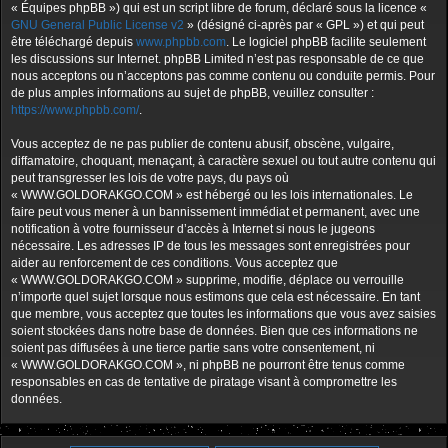
« Équipes phpBB ») qui est un script libre de forum, déclaré sous la licence «
GNU General Public License v2
» (désigné ci-après par « GPL ») et qui peut
être téléchargé depuis
www.phpbb.com
. Le logiciel phpBB facilite seulement
les discussions sur Internet. phpBB Limited n’est pas responsable de ce que
nous acceptons ou n’acceptons pas comme contenu ou conduite permis. Pour
de plus amples informations au sujet de phpBB, veuillez consulter :
https://www.phpbb.com/
.
Vous acceptez de ne pas publier de contenu abusif, obscène, vulgaire,
diffamatoire, choquant, menaçant, à caractère sexuel ou tout autre contenu qui
peut transgresser les lois de votre pays, du pays où
« WWW.GOLDORAKGO.COM » est hébergé ou les lois internationales. Le
faire peut vous mener à un bannissement immédiat et permanent, avec une
notification à votre fournisseur d’accès à Internet si nous le jugeons
nécessaire. Les adresses IP de tous les messages sont enregistrées pour
aider au renforcement de ces conditions. Vous acceptez que
« WWW.GOLDORAKGO.COM » supprime, modifie, déplace ou verrouille
n’importe quel sujet lorsque nous estimons que cela est nécessaire. En tant
que membre, vous acceptez que toutes les informations que vous avez saisies
soient stockées dans notre base de données. Bien que ces informations ne
soient pas diffusées à une tierce partie sans votre consentement, ni
« WWW.GOLDORAKGO.COM », ni phpBB ne pourront être tenus comme
responsables en cas de tentative de piratage visant à compromettre les
données.