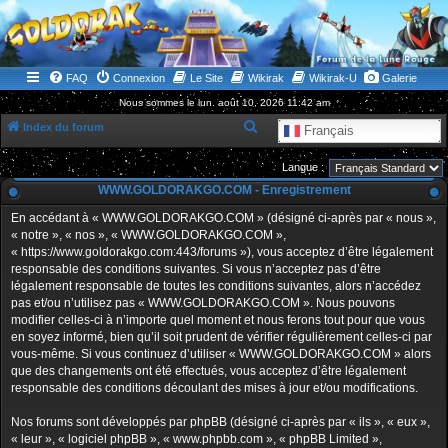
WWW.GOLDORAKGO.COM
le site de la Lune Rouge
FAQ
Connexion
Le Site
Wikirak
Wikirak-U
Galerie
Nous sommes le lun. août 10, 2026 11:42 am
R
Index du forum
Français
e
Langue :
c
WWW.GOLDORAKGO.COM - Enregistrement
h
En accédant à « WWW.GOLDORAKGO.COM » (désigné ci-après par « nous »,
e
« notre », « nos », « WWW.GOLDORAKGO.COM »,
r
« https://www.goldorakgo.com:443/forums »), vous acceptez d’être légalement
responsable des conditions suivantes. Si vous n’acceptez pas d’être
c
légalement responsable de toutes les conditions suivantes, alors n’accédez
h
pas et/ou n’utilisez pas « WWW.GOLDORAKGO.COM ». Nous pouvons
e
modifier celles-ci à n’importe quel moment et nous ferons tout pour que vous
en soyez informé, bien qu’il soit prudent de vérifier régulièrement celles-ci par
r
vous-même. Si vous continuez d’utiliser « WWW.GOLDORAKGO.COM » alors
que des changements ont été effectués, vous acceptez d’être légalement
responsable des conditions découlant des mises à jour et/ou modifications.
Nos forums sont développés par phpBB (désigné ci-après par « ils », « eux »,
« leur », « logiciel phpBB », « www.phpbb.com », « phpBB Limited »,