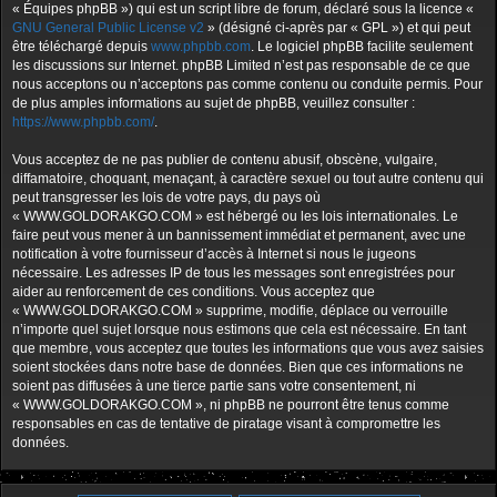
« Équipes phpBB ») qui est un script libre de forum, déclaré sous la licence «
GNU General Public License v2
» (désigné ci-après par « GPL ») et qui peut
être téléchargé depuis
www.phpbb.com
. Le logiciel phpBB facilite seulement
les discussions sur Internet. phpBB Limited n’est pas responsable de ce que
nous acceptons ou n’acceptons pas comme contenu ou conduite permis. Pour
de plus amples informations au sujet de phpBB, veuillez consulter :
https://www.phpbb.com/
.
Vous acceptez de ne pas publier de contenu abusif, obscène, vulgaire,
diffamatoire, choquant, menaçant, à caractère sexuel ou tout autre contenu qui
peut transgresser les lois de votre pays, du pays où
« WWW.GOLDORAKGO.COM » est hébergé ou les lois internationales. Le
faire peut vous mener à un bannissement immédiat et permanent, avec une
notification à votre fournisseur d’accès à Internet si nous le jugeons
nécessaire. Les adresses IP de tous les messages sont enregistrées pour
aider au renforcement de ces conditions. Vous acceptez que
« WWW.GOLDORAKGO.COM » supprime, modifie, déplace ou verrouille
n’importe quel sujet lorsque nous estimons que cela est nécessaire. En tant
que membre, vous acceptez que toutes les informations que vous avez saisies
soient stockées dans notre base de données. Bien que ces informations ne
soient pas diffusées à une tierce partie sans votre consentement, ni
« WWW.GOLDORAKGO.COM », ni phpBB ne pourront être tenus comme
responsables en cas de tentative de piratage visant à compromettre les
données.