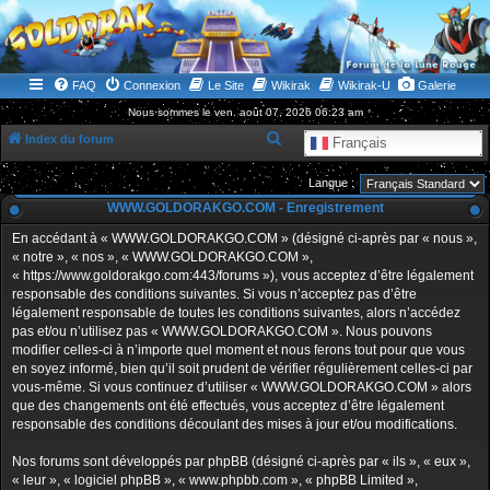
WWW.GOLDORAKGO.COM
le site de la Lune Rouge
FAQ
Connexion
Le Site
Wikirak
Wikirak-U
Galerie
Nous sommes le ven. août 07, 2026 06:23 am
R
Index du forum
Français
e
Langue :
c
WWW.GOLDORAKGO.COM - Enregistrement
h
En accédant à « WWW.GOLDORAKGO.COM » (désigné ci-après par « nous »,
e
« notre », « nos », « WWW.GOLDORAKGO.COM »,
r
« https://www.goldorakgo.com:443/forums »), vous acceptez d’être légalement
responsable des conditions suivantes. Si vous n’acceptez pas d’être
c
légalement responsable de toutes les conditions suivantes, alors n’accédez
h
pas et/ou n’utilisez pas « WWW.GOLDORAKGO.COM ». Nous pouvons
e
modifier celles-ci à n’importe quel moment et nous ferons tout pour que vous
en soyez informé, bien qu’il soit prudent de vérifier régulièrement celles-ci par
r
vous-même. Si vous continuez d’utiliser « WWW.GOLDORAKGO.COM » alors
que des changements ont été effectués, vous acceptez d’être légalement
responsable des conditions découlant des mises à jour et/ou modifications.
Nos forums sont développés par phpBB (désigné ci-après par « ils », « eux »,
« leur », « logiciel phpBB », « www.phpbb.com », « phpBB Limited »,