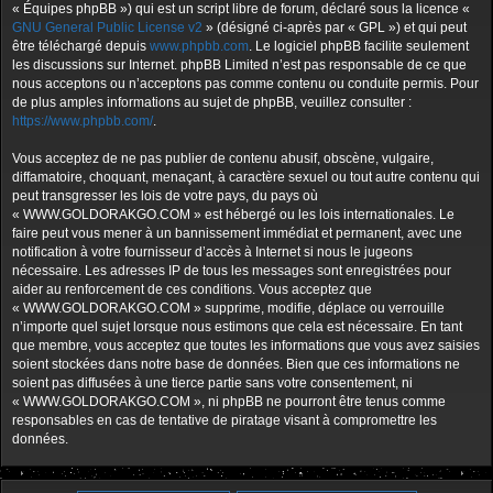
« Équipes phpBB ») qui est un script libre de forum, déclaré sous la licence «
GNU General Public License v2
» (désigné ci-après par « GPL ») et qui peut
être téléchargé depuis
www.phpbb.com
. Le logiciel phpBB facilite seulement
les discussions sur Internet. phpBB Limited n’est pas responsable de ce que
nous acceptons ou n’acceptons pas comme contenu ou conduite permis. Pour
de plus amples informations au sujet de phpBB, veuillez consulter :
https://www.phpbb.com/
.
Vous acceptez de ne pas publier de contenu abusif, obscène, vulgaire,
diffamatoire, choquant, menaçant, à caractère sexuel ou tout autre contenu qui
peut transgresser les lois de votre pays, du pays où
« WWW.GOLDORAKGO.COM » est hébergé ou les lois internationales. Le
faire peut vous mener à un bannissement immédiat et permanent, avec une
notification à votre fournisseur d’accès à Internet si nous le jugeons
nécessaire. Les adresses IP de tous les messages sont enregistrées pour
aider au renforcement de ces conditions. Vous acceptez que
« WWW.GOLDORAKGO.COM » supprime, modifie, déplace ou verrouille
n’importe quel sujet lorsque nous estimons que cela est nécessaire. En tant
que membre, vous acceptez que toutes les informations que vous avez saisies
soient stockées dans notre base de données. Bien que ces informations ne
soient pas diffusées à une tierce partie sans votre consentement, ni
« WWW.GOLDORAKGO.COM », ni phpBB ne pourront être tenus comme
responsables en cas de tentative de piratage visant à compromettre les
données.