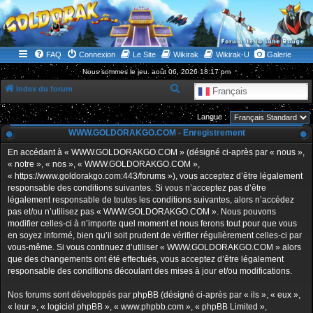
WWW.GOLDORAKGO.COM
le site de la Lune Rouge
FAQ
Connexion
Le Site
Wikirak
Wikirak-U
Galerie
Nous sommes le jeu. août 06, 2026 18:17 pm
R
Index du forum
Français
e
Langue :
c
WWW.GOLDORAKGO.COM - Enregistrement
h
En accédant à « WWW.GOLDORAKGO.COM » (désigné ci-après par « nous »,
e
« notre », « nos », « WWW.GOLDORAKGO.COM »,
r
« https://www.goldorakgo.com:443/forums »), vous acceptez d’être légalement
responsable des conditions suivantes. Si vous n’acceptez pas d’être
c
légalement responsable de toutes les conditions suivantes, alors n’accédez
h
pas et/ou n’utilisez pas « WWW.GOLDORAKGO.COM ». Nous pouvons
e
modifier celles-ci à n’importe quel moment et nous ferons tout pour que vous
en soyez informé, bien qu’il soit prudent de vérifier régulièrement celles-ci par
r
vous-même. Si vous continuez d’utiliser « WWW.GOLDORAKGO.COM » alors
que des changements ont été effectués, vous acceptez d’être légalement
responsable des conditions découlant des mises à jour et/ou modifications.
Nos forums sont développés par phpBB (désigné ci-après par « ils », « eux »,
« leur », « logiciel phpBB », « www.phpbb.com », « phpBB Limited »,